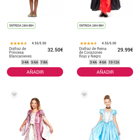
ENTREGA 24H/48H
ENTREGA 24H/48H
4.55/5.00
4.55/5.00
Disfraz de
Disfraz de Reina
32.50€
29.99€
Princesa
de Corazones
Blancanieves
Rojo y Negro
Clásico para niña
para niña
3-4A
5-6A
7-8A
3-4A
4-6A
10-12A
AÑADIR
AÑADIR