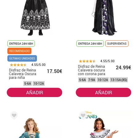
ENTREGA 24H/48H
ENTREGA 24H/48H
SUPERVENTAS
RECOMENDADO
ÚLTIMAS UNIDADES
4.55/5.00
4.55/5.00
Disfraz de Reina
24.99€
Disfraz de Reina
Calavera oscura
17.50€
Calavera Oscura
con corona para
para niña
niña y
5-6A
7-9A
10-12A
13-15A (XS)
adolescente
5-6A
10-12A
AÑADIR
AÑADIR