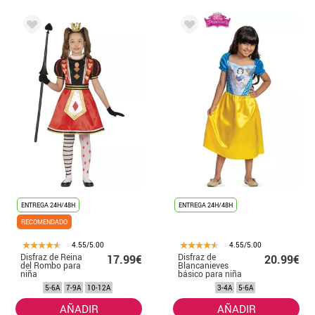
ENTREGA 24H/48H
ENTREGA 24H/48H
RECOMENDADO
4.55/5.00
4.55/5.00
Disfraz de Reina
Disfraz de
17.99€
20.99€
del Rombo para
Blancanieves
niña
básico para niña
5-6A
7-9A
10-12A
3-4A
5-6A
AÑADIR
AÑADIR