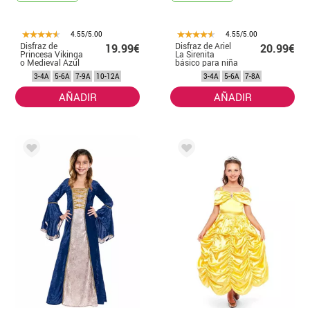
4.55/5.00
4.55/5.00
Disfraz de
Disfraz de Ariel
19.99€
20.99€
Princesa Vikinga
La Sirenita
o Medieval Azul
básico para niña
para niña
3-4A
5-6A
7-9A
10-12A
3-4A
5-6A
7-8A
AÑADIR
AÑADIR