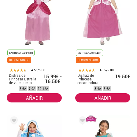
ENTREGA 24H/48H
ENTREGA 24H/48H
RECOMENDADO
RECOMENDADO
4.55/5.00
4.55/5.00
Disfraz de
Disfraz de
15.99€ -
19.50€
Princesa Estrella
Princesa
16.50€
de videojuego
encantadora
para niña
rosa para niña
5-6A
7-9A
10-12A
3-4A
5-6A
AÑADIR
AÑADIR