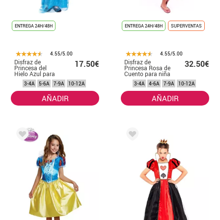
ENTREGA 24H/48H
ENTREGA 24H/48H
SUPERVENTAS
4.55/5.00
4.55/5.00
Disfraz de
Disfraz de
17.50€
32.50€
Princesa del
Princesa Rosa de
Hielo Azul para
Cuento para niña
niña
3-4A
5-6A
7-9A
10-12A
3-4A
4-6A
7-9A
10-12A
AÑADIR
AÑADIR