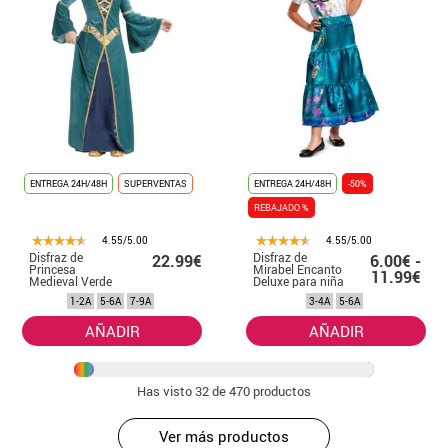
ENTREGA 24H/48H
SUPERVENTAS
ENTREGA 24H/48H
-50%
REBAJADO %
4.55/5.00
4.55/5.00
Disfraz de
Disfraz de
22.99€
6.00€ -
Princesa
Mirabel Encanto
11.99€
Medieval Verde
Deluxe para niña
para niña
1-2A
5-6A
7-9A
3-4A
5-6A
AÑADIR
AÑADIR
Has visto
32
de 470 productos
Ver más productos