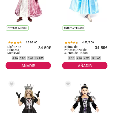
ENTREGA 24H/48H
ENTREGA 24H/48H
4.55/5.00
4.55/5.00
Disfraz de
Disfraz de
34.50€
34.50€
Princesa
Princesa Azul de
Medieval
Cuento de Hadas
Púrpura para
para niña
3-4A
4-6A
7-9A
10-12A
3-4A
5-6A
7-9A
10-12A
niña
AÑADIR
AÑADIR