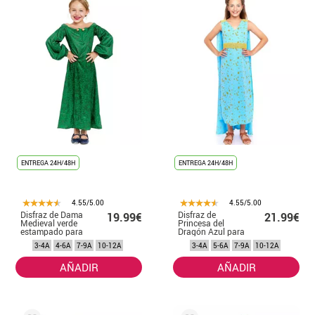
ENTREGA 24H/48H
ENTREGA 24H/48H
4.55/5.00
4.55/5.00
Disfraz de Dama
Disfraz de
19.99€
21.99€
Medieval verde
Princesa del
estampado para
Dragón Azul para
niña
niña
3-4A
4-6A
7-9A
10-12A
3-4A
5-6A
7-9A
10-12A
AÑADIR
AÑADIR