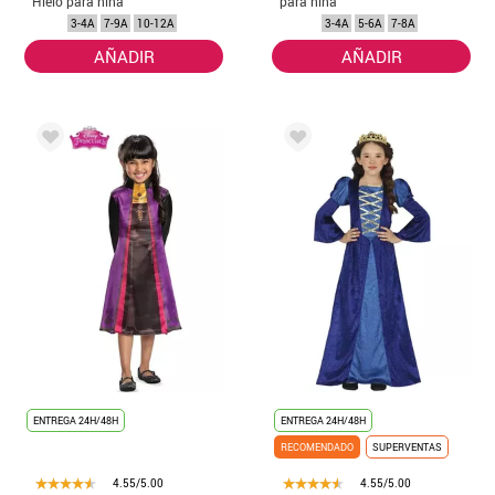
Hielo para niña
para niña
3-4A
7-9A
10-12A
3-4A
5-6A
7-8A
AÑADIR
AÑADIR
ENTREGA 24H/48H
ENTREGA 24H/48H
RECOMENDADO
SUPERVENTAS
4.55/5.00
4.55/5.00