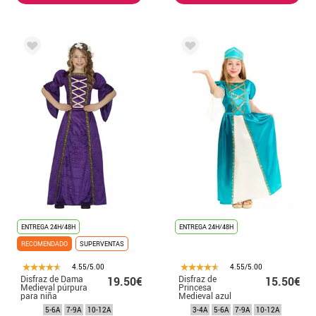
ENTREGA 24H/48H
ENTREGA 24H/48H
RECOMENDADO
SUPERVENTAS
4.55/5.00
4.55/5.00
Disfraz de Dama
Disfraz de
19.50€
15.50€
Medieval púrpura
Princesa
para niña
Medieval azul
para niña
5-6A
7-9A
10-12A
3-4A
5-6A
7-9A
10-12A