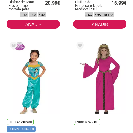
Disfraz de Anna
Disfraz de
20.99€
16.99€
Frozen traje
Princesa o Noble
morado para
Medieval azul
niña
para niña
3-4A
5-6A
7-8A
5-6A
7-9A
10-12A
AÑADIR
AÑADIR
ENTREGA 24H/48H
ENTREGA 24H/48H
ÚLTIMAS UNIDADES