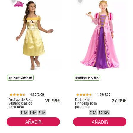
ENTREGA 24H/48H
ENTREGA 24H/48H
4.55/5.00
4.55/5.00
Disfraz de Bella
Disfraz de
20.99€
27.99€
vestido clásico
Princesa rosa
para niña
para niña
3-4A
5-6A
7-8A
7-9A
10-12A
AÑADIR
AÑADIR