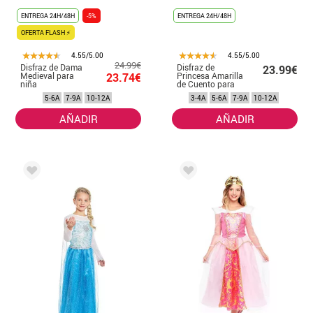
ENTREGA 24H/48H
-5%
ENTREGA 24H/48H
OFERTA FLASH ⚡
4.55/5.00
4.55/5.00
24.99€
Disfraz de Dama
Disfraz de
23.99€
Medieval para
23.74€
Princesa Amarilla
niña
de Cuento para
niña
5-6A
7-9A
10-12A
3-4A
5-6A
7-9A
10-12A
AÑADIR
AÑADIR