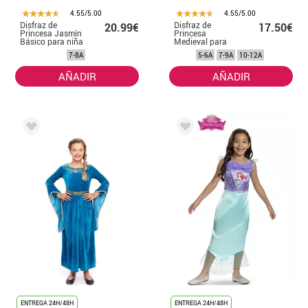
4.55/5.00
4.55/5.00
Disfraz de
Disfraz de
20.99€
17.50€
Princesa Jasmín
Princesa
Básico para niña
Medieval para
niña
7-8A
5-6A
7-9A
10-12A
AÑADIR
AÑADIR
ENTREGA 24H/48H
ENTREGA 24H/48H