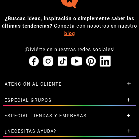
¿Buscas ideas, inspiración o simplemente saber las
últimas tendencias?
Conecta con nosotros en nuestro
blog
¡Diviérte en nuestras redes sociales!
ATENCIÓN AL CLIENTE
• Horario tienda IBI
ESPECIAL GRUPOS
•
Descuento estudiantes
• Sobre nosotros
Descuentos especiales para grupos.
ESPECIAL TIENDAS Y EMPRESAS
• Condiciones de venta
Contáctanos aquí
• Aviso legal
y
Privacidad
Descuentos exclusivos para tiendas y empresas.
¿NECESITAS AYUDA?
• Atencion al cliente
Contáctanos aquí