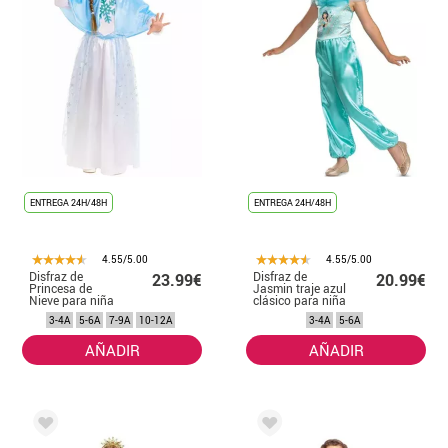
ENTREGA 24H/48H
ENTREGA 24H/48H
4.55/5.00
4.55/5.00
Disfraz de
Disfraz de
23.99€
20.99€
Princesa de
Jasmin traje azul
Nieve para niña
clásico para niña
3-4A
5-6A
7-9A
10-12A
3-4A
5-6A
AÑADIR
AÑADIR