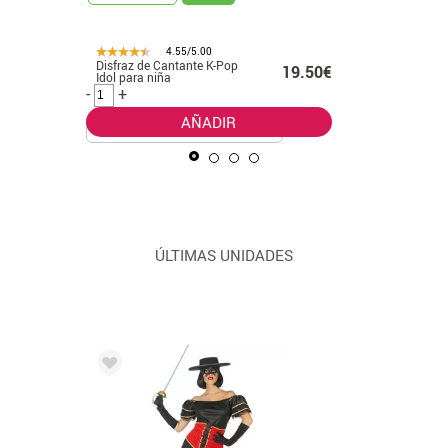
4.55/5.00
Disfraz de Cantante K-Pop
Disfraz d
99€ -
19.50€
Idol para niña
con lunar
.99€
mujer
-
+
-
+
AÑADIR
ÚLTIMAS UNIDADES