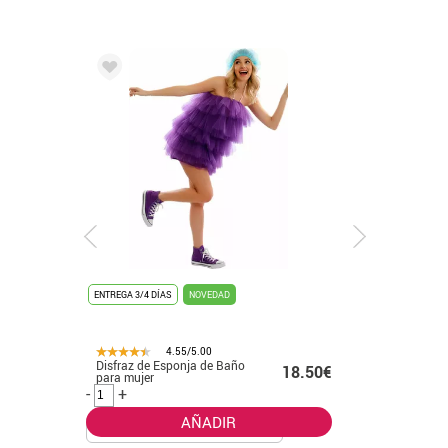
ENTREGA 3/4 DÍAS
NOVEDAD
ENTREGA 24H/48H
NOVE
4.55/5.00
4.55/5.00
Disfraz de Esponja de Baño
Disfraz de Marqués d
18.50€
para mujer
Época azul para hom
-
+
-
+
AÑADIR
AÑA