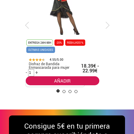
ENTREGA 24H/48H
-20%
REBAJADO %
ENTREGA 24
ÚLTIMAS UNIDADES
ÚLTIMAS UN
4.55/5.00
Disfraz de Bandida
Disfraz d
.50€
18.39€ -
Enmascarada para mujer
con vesti
22.99€
-
+
-
+
AÑADIR
Consigue
5€ en tu primera