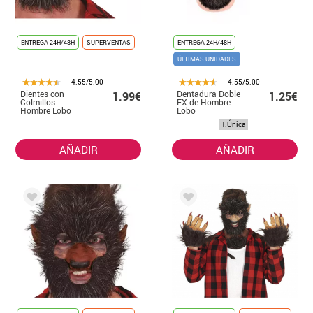
ENTREGA 24H/48H
SUPERVENTAS
ENTREGA 24H/48H
ÚLTIMAS UNIDADES
4.55/5.00
4.55/5.00
Dientes con
Dentadura Doble
1.99€
1.25€
Colmillos
FX de Hombre
Hombre Lobo
Lobo
T.Única
AÑADIR
AÑADIR