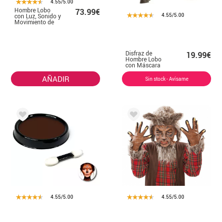
4.55/5.00
Hombre Lobo
73.99€
4.55/5.00
con Luz, Sonido y
Movimiento de
90 cm
Disfraz de
19.99€
Hombre Lobo
con Máscara
para niño
AÑADIR
Sin stock - Avísame
4.55/5.00
4.55/5.00