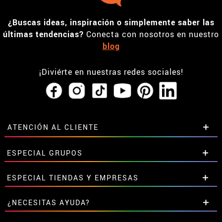
¿Buscas ideas, inspiración o simplemente saber las
últimas tendencias?
Conecta con nosotros en nuestro
blog
¡Diviérte en nuestras redes sociales!
ATENCIÓN AL CLIENTE
• Horario tienda IBI
ESPECIAL GRUPOS
•
Descuento estudiantes
• Sobre nosotros
Descuentos especiales para grupos.
ESPECIAL TIENDAS Y EMPRESAS
• Condiciones de venta
Contáctanos aquí
• Aviso legal
y
Privacidad
Descuentos exclusivos para tiendas y empresas.
¿NECESITAS AYUDA?
• Atencion al cliente
Contáctanos aquí