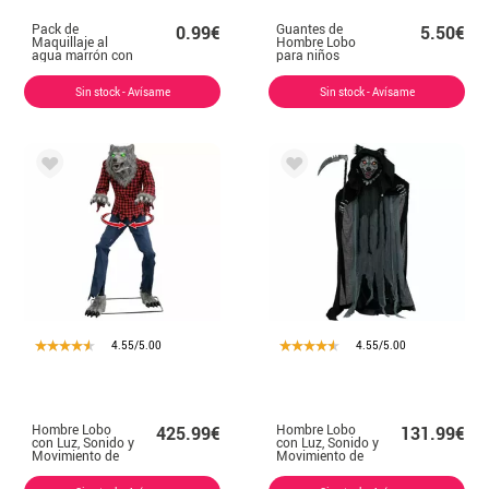
Pack de
Guantes de
0.99€
5.50€
Maquillaje al
Hombre Lobo
agua marrón con
para niños
brocha
Sin stock - Avísame
Sin stock - Avísame
4.55/5.00
4.55/5.00
Hombre Lobo
Hombre Lobo
425.99€
131.99€
con Luz, Sonido y
con Luz, Sonido y
Movimiento de
Movimiento de
205 cm
175 cm