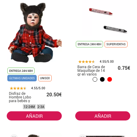
ENTREGA 24H/48H
SUPERVENTAS
4.55/5.00
Barra de Cera de
0.75€
Maquillaje de 14
ENTREGA 24H/48H
gr en varios
colores
ÚLTIMAS UNIDADES
UNISEX
4.55/5.00
Disfraz de
20.50€
Hombre Lobo
para bebés y
niños
12-24M
2-3A
AÑADIR
AÑADIR