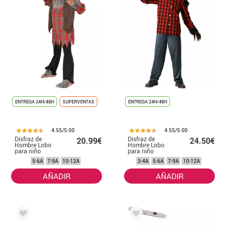
ENTREGA 24H/48H
SUPERVENTAS
ENTREGA 24H/48H
4.55/5.00
4.55/5.00
Disfraz de
Disfraz de
20.99€
24.50€
Hombre Lobo
Hombre Lobo
para niño
para niño
5-6A
7-9A
10-12A
3-4A
5-6A
7-9A
10-12A
AÑADIR
AÑADIR