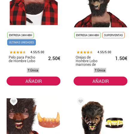
ENTREGA 24H/48H
ENTREGA 24H/48H
SUPERVENTAS
ÚLTIMAS UNIDADES
4.55/5.00
4.55/5.00
Pelo para Pecho
Orejas de
2.50€
1.50€
de Hombre Lobo
Hombre Lobo
marrones de
látex
T.Única
T.Única
AÑADIR
AÑADIR