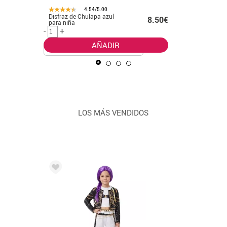
4.54/5.00
Disfraz de Chulapa azul
Disfraz d
.99€
8.50€
para niña
Megan par
-
+
-
+
AÑADIR
LOS MÁS VENDIDOS