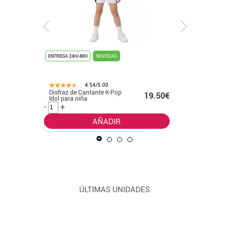
ENTREGA 24H/48H
NOVEDAD
ENTREGA 24
4.54/5.00
Disfraz de Cantante K-Pop
Disfraz d
.99€
19.50€
Idol para niña
leader cl
-
+
-
+
AÑADIR
ÚLTIMAS UNIDADES