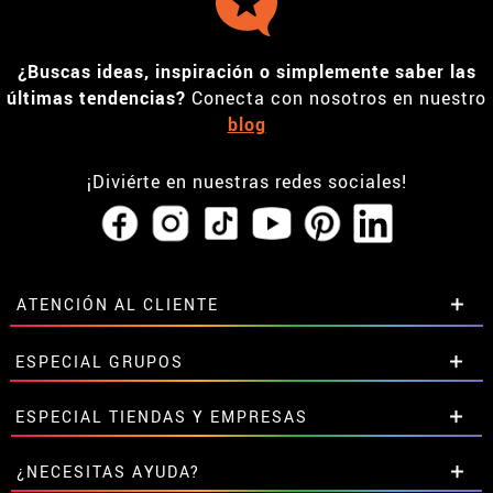
¿Buscas ideas, inspiración o simplemente saber las
últimas tendencias?
Conecta con nosotros en nuestro
blog
¡Diviérte en nuestras redes sociales!
ATENCIÓN AL CLIENTE
• Horario tienda IBI
ESPECIAL GRUPOS
•
Descuento estudiantes
• Sobre nosotros
Descuentos especiales para grupos.
ESPECIAL TIENDAS Y EMPRESAS
• Condiciones de venta
Contáctanos aquí
• Aviso legal
y
Privacidad
Descuentos exclusivos para tiendas y empresas.
¿NECESITAS AYUDA?
• Atencion al cliente