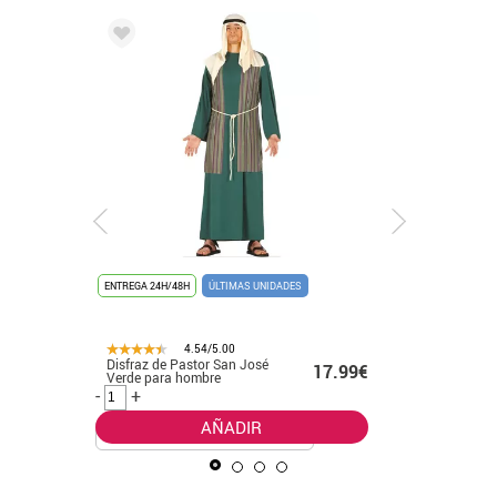
ENTREGA 24H/48H
ÚLTIMAS UNIDADES
ENTREGA 24
4.54/5.00
Disfraz de Pastor San José
Disfraz d
.99€
17.99€
Verde para hombre
para Hom
-
+
-
+
AÑADIR