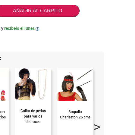
AÑADIR AL CARRITO
 y
recíbelo el
lunes
i
k
Collar de perlas
con
Boquilla
Boa de 45 gr en 13
para varios
rios
Charlestón 26 cms
colores
disfraces
6.99€