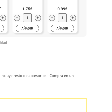
1.75€
0.99€
+
-
+
-
+
-
+
AÑADIR
AÑADIR
AÑADIR
idad
 incluye resto de accesorios. ¡Compra en un