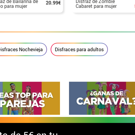
raz de Bailarina de
Disfraz de Zombie
20.99€
o para mujer
Cabaret para mujer
isfraces Nochevieja
Disfraces para adultos
to de
5€ en tu