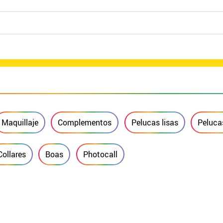
Maquillaje
Complementos
Pelucas lisas
Peluca
Collares
Boas
Photocall