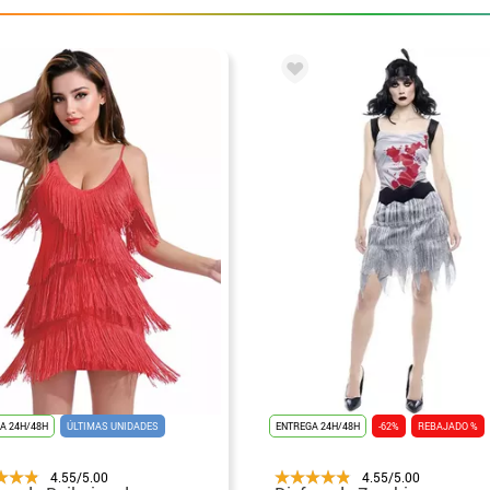
A 24H/48H
ÚLTIMAS UNIDADES
ENTREGA 24H/48H
-62%
REBAJADO %
4.55/5.00
4.55/5.00