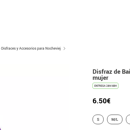
- Disfraces y Accesorios para Nocheviej
Disfraz de Ba
mujer
ENTREGA 24H/48H
6.50€
S
M/L