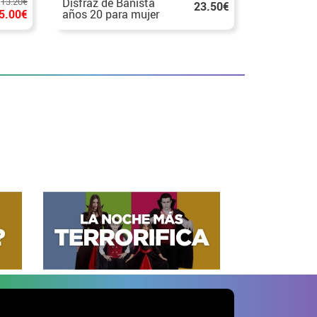
13.20€
Disfraz de Bañista
Disfraz de
23.50€
5.00€
años 20 para mujer
Rojo para