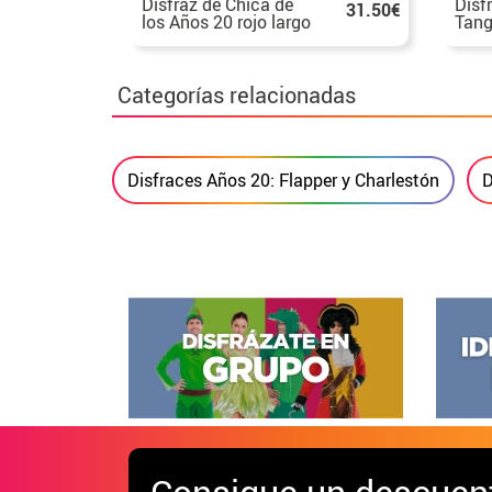
Disfraz de Chica de
Disf
31.50€
los Años 20 rojo largo
Tang
para mujer
Categorías relacionadas
Disfraces Años 20: Flapper y Charlestón
D
Consigue
un descuen