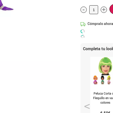
-
+
Cómpralo ahora
Completa tu loo
Peluca Corta 
Flequillo en va
colores
6.50€