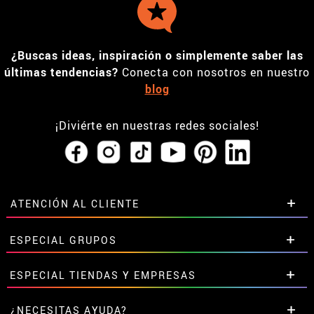
¿Buscas ideas, inspiración o simplemente saber las
últimas tendencias?
Conecta con nosotros en nuestro
blog
¡Diviérte en nuestras redes sociales!
ATENCIÓN AL CLIENTE
• Horario tienda IBI
ESPECIAL GRUPOS
•
Descuento estudiantes
• Sobre nosotros
Descuentos especiales para grupos.
ESPECIAL TIENDAS Y EMPRESAS
• Condiciones de venta
Contáctanos aquí
• Aviso legal
y
Privacidad
Descuentos exclusivos para tiendas y empresas.
¿NECESITAS AYUDA?