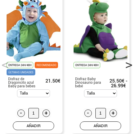
ENTREGA 24H/48H
RECOMENDADO
ENTREGA 24H/48H
ÚLTIMAS UNIDADES
Disfraz de
Disfraz Baby
21.50€
25.50€ -
Dragoncito azul
Dinosaurio para
26.99€
Baby para bebes
bebé
-
+
-
+
AÑADIR
AÑADIR