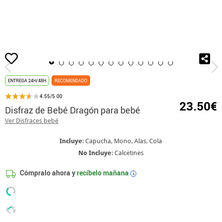
Inicio
Disfraces
Disfraces de animales
Disfraces Dragones
Disfrace
ENTREGA 24H/48H
RECOMENDADO
4.55/5.00
23.50€
Disfraz de Bebé Dragón para bebé
Ver Disfraces bebé
Incluye
: Capucha, Mono, Alas, Cola
No Incluye
: Calcetines
Cómpralo ahora y
recíbelo mañana
i