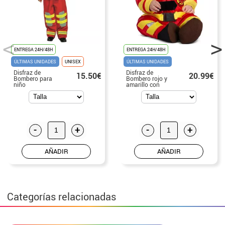
ENTREGA 24H/48H
ENTREGA 24H/48H
ÚLTIMAS UNIDADES
UNISEX
ÚLTIMAS UNIDADES
Disfraz de
Disfraz de
15.50€
20.99€
Bombero para
Bombero rojo y
niño
amarillo con
casco para bebé
-
+
-
+
AÑADIR
AÑADIR
Categorías relacionadas