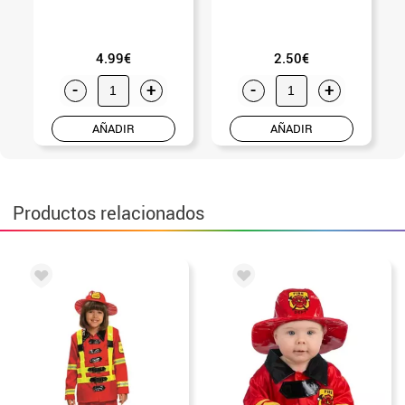
4.99€
2.50€
-
+
-
+
AÑADIR
AÑADIR
Productos relacionados