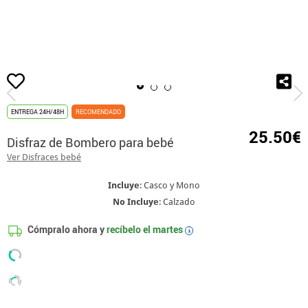
Inicio
Disfraces
Disfraces Bomberos
Disfraz de Bombero para bebé
ENTREGA 24H/48H
RECOMENDADO
25.50€
Disfraz de Bombero para bebé
Ver Disfraces bebé
Incluye
: Casco y Mono
No Incluye
: Calzado
Cómpralo ahora y
recíbelo el
martes
i