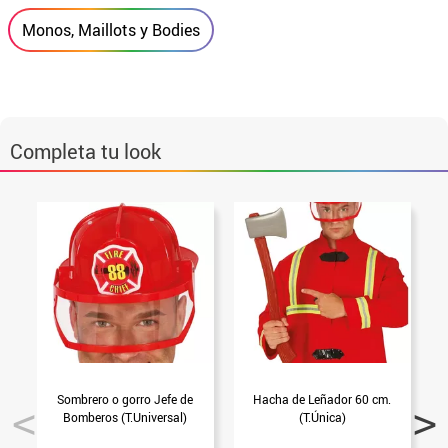
Monos, Maillots y Bodies
Completa tu look
Sombrero o gorro Jefe de
Hacha de Leñador 60 cm.
C
Bomberos (T.Universal)
(T.Única)