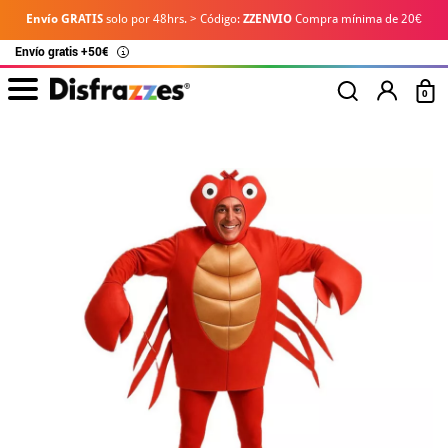
Envío GRATIS
solo por 48hrs. > Código:
ZZENVIO
Compra mínima de 20€
Envío gratis +50€
i
0
Inicio
Disfraces
Disfraces Originales
Disfraz de Cangrejo para Hombre