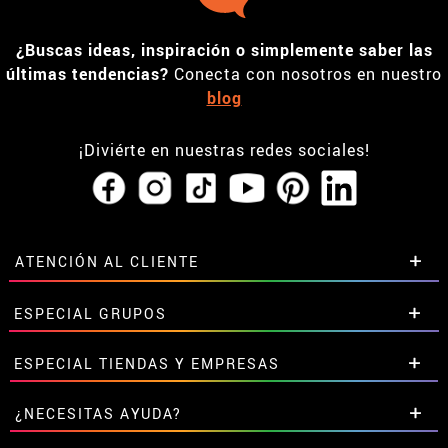
¿Buscas ideas, inspiración o simplemente saber las
últimas tendencias?
Conecta con nosotros en nuestro
blog
¡Diviérte en nuestras redes sociales!
ATENCIÓN AL CLIENTE
• Horario tienda IBI
ESPECIAL GRUPOS
•
Descuento estudiantes
• Sobre nosotros
Descuentos especiales para grupos.
ESPECIAL TIENDAS Y EMPRESAS
• Condiciones de venta
Contáctanos aquí
• Aviso legal
y
Privacidad
Descuentos exclusivos para tiendas y empresas.
¿NECESITAS AYUDA?
• Atencion al cliente
Contáctanos aquí