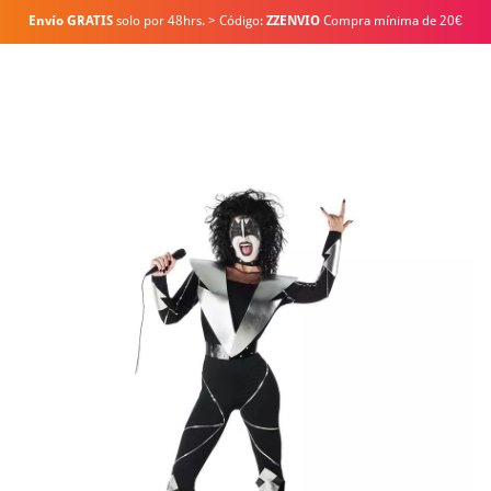
Envío GRATIS
solo por 48hrs. > Código:
ZZENVIO
Compra mínima de 20€
Inicio
Disfraces
Cantantes y Famosos
Kiss
Disfraz de Cantante de R