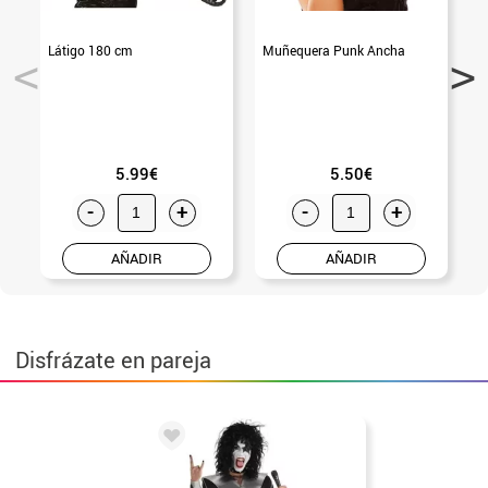
Látigo 180 cm
Muñequera Punk Ancha
F
5.99€
5.50€
-
+
-
+
AÑADIR
AÑADIR
Disfrázate en pareja