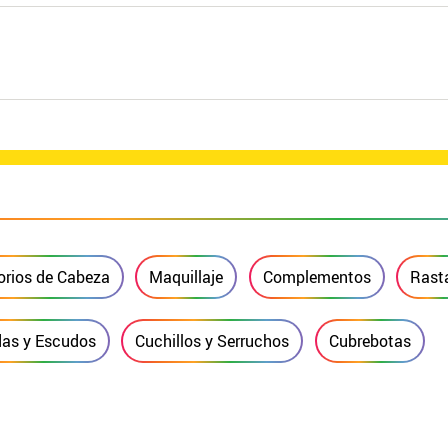
rios de Cabeza
Maquillaje
Complementos
Rast
as y Escudos
Cuchillos y Serruchos
Cubrebotas