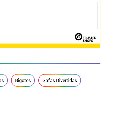
as
Bigotes
Gafas Divertidas