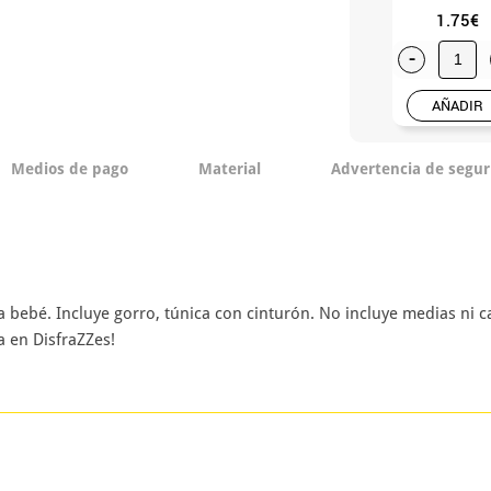
1.75€
-
AÑADIR
Medios de pago
Material
Advertencia de segur
ra bebé. Incluye gorro, túnica con cinturón. No incluye medias ni
a en DisfraZZes!