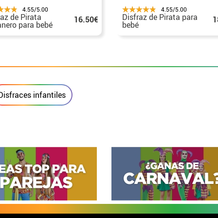
4.55/5.00
4.55/5.00
raz de Pirata
Disfraz de Pirata para
16.50€
1
nero para bebé
bebé
Disfraces infantiles