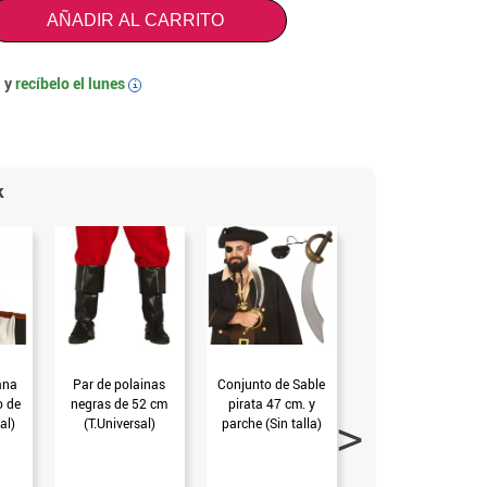
AÑADIR AL CARRITO
 y
recíbelo el
lunes
i
k
ana
Par de polainas
Conjunto de Sable
Daga o Puñal
o de
negras de 52 cm
pirata 47 cm. y
Pirata 34 cm. (Sin
al)
(T.Universal)
parche (Sin talla)
talla)