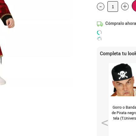
-
+
Cómpralo ahora
Completa tu loo
Gorro o Band
de Pirata negr
tela (T.Univers