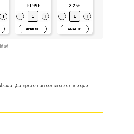
10.99€
2.25€
3.50€
+
-
+
-
+
-
+
AÑADIR
AÑADIR
AÑADIR
idad
 calzado. ¡Compra en un comercio online que