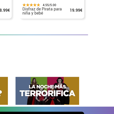
4.55/5.00
Disfraz de Pirata para
Disfraz de
8.99€
19.99€
niña y bebé
Loro con
cubremoch
adulto y b