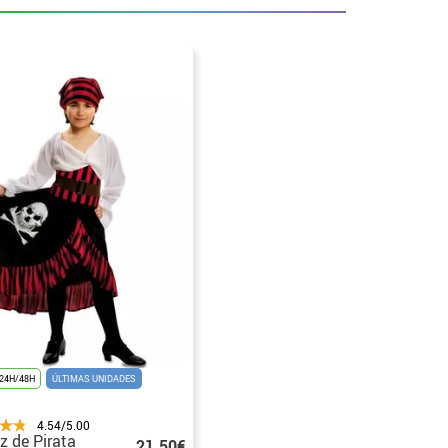
24H/48H
ÚLTIMAS UNIDADES
4.54/5.00
z de Pirata
21.50€