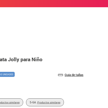
rata Jolly para Niño
Guía de tallas
AS UNIDADES
5-6A
oductos similares
Productos similares