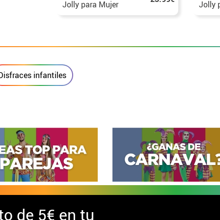
Jolly para Mujer
Jolly 
Disfraces infantiles
to de
5€ en tu