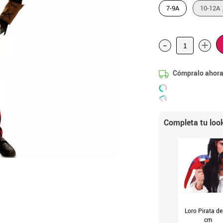
7-9A
10-12A
-
+
Cómpralo ahora
Completa tu loo
Loro Pirata de
cm