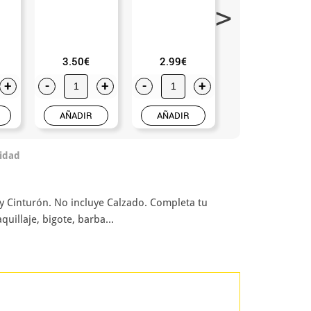
3.50€
2.99€
2.75€
+
-
+
-
+
-
+
AÑADIR
AÑADIR
AÑADIR
idad
 y Cinturón. No incluye Calzado. Completa tu
uillaje, bigote, barba...