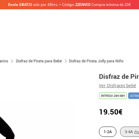
Envío GRATIS
solo por 48hrs. > Código:
ZZENVIO
Compra mínima de 20€
arios
Disfraz de Pirata para Bebé
Disfraz de Pirata Jolly para Niño
Disfraz de Pi
Ver Disfraces bebé
ENTREGA 24H/48H
ÚLTIM
19.50€
1-2A
3-4A
Pr