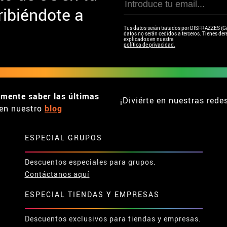
ibiéndote a
Tus datos serán tratados por DISFRAZZES (Garc
datos no serán cedidos a terceros. Tienes dere
explicados en nuestra
política de privacidad.
emente saber las últimas
¡Diviérte en nuestras rede
en nuestro
blog
ESPECIAL GRUPOS
Descuentos especiales para grupos.
Contáctanos aquí
ESPECIAL TIENDAS Y EMPRESAS
Descuentos exclusivos para tiendas y empresas.