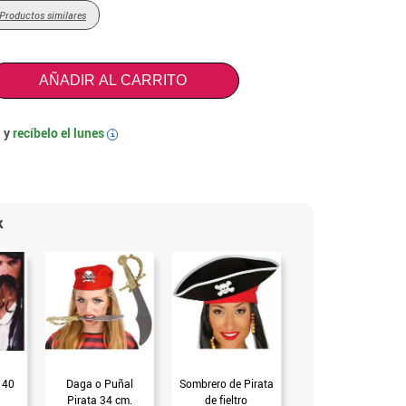
Productos similares
AÑADIR AL CARRITO
 y
recíbelo el
lunes
i
k
 40
Daga o Puñal
Sombrero de Pirata
Espada Pirata 70
Pirata 34 cm.
de fieltro
cms.