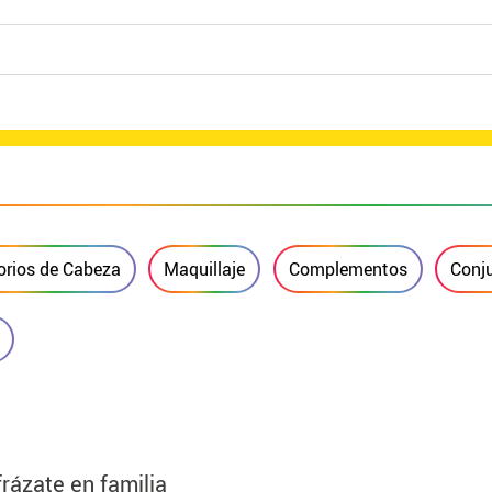
rios de Cabeza
Maquillaje
Complementos
Conj
frázate en familia