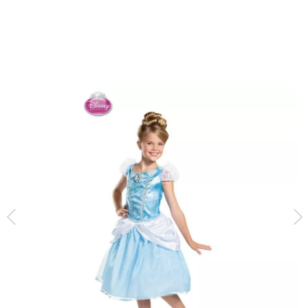
Inicio
Disfraces
Disney
Cenicienta
Disfraz de Cenicienta Disney Delux