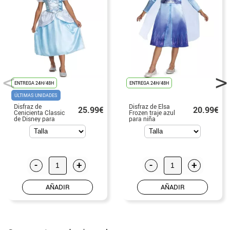
ENTREGA 24H/48H
ENTREGA 24H/48H
ÚLTIMAS UNIDADES
Disfraz de
Disfraz de Elsa
25.99€
20.99€
Cenicienta Classic
Frozen traje azul
de Disney para
para niña
niña
-
+
-
+
AÑADIR
AÑADIR