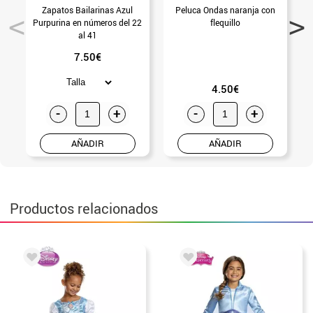
Zapatos Bailarinas Azul
Peluca Ondas naranja con
Purpurina en números del 22
flequillo
A
al 41
7.50€
4.50€
-
+
-
+
AÑADIR
AÑADIR
Productos relacionados