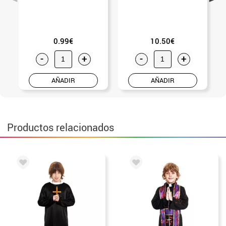
0.99€
10.50€
-
+
-
+
AÑADIR
AÑADIR
Productos relacionados