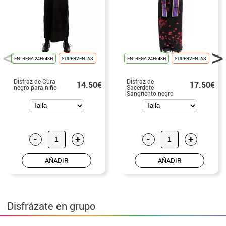
ENTREGA 24H/48H
SUPERVENTAS
ENTREGA 24H/48H
SUPERVENTAS
Disfraz de Cura
Disfraz de
14.50€
17.50€
negro para niño
Sacerdote
Sangriento negro
con estola para
niño
-
+
-
+
AÑADIR
AÑADIR
Disfrázate en grupo