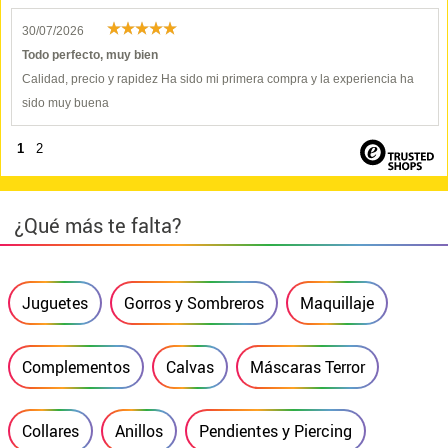
30/07/2026
Todo perfecto, muy bien
Calidad, precio y rapidez Ha sido mi primera compra y la experiencia ha
sido muy buena
1
2
¿Qué más te falta?
Juguetes
Gorros y Sombreros
Maquillaje
Complementos
Calvas
Máscaras Terror
Collares
Anillos
Pendientes y Piercing