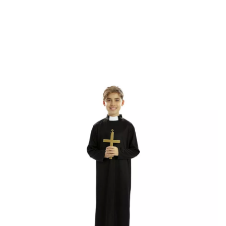
Inicio
Disfraces
Temática religiosos
Disfraces de Curas y Sacerdotes