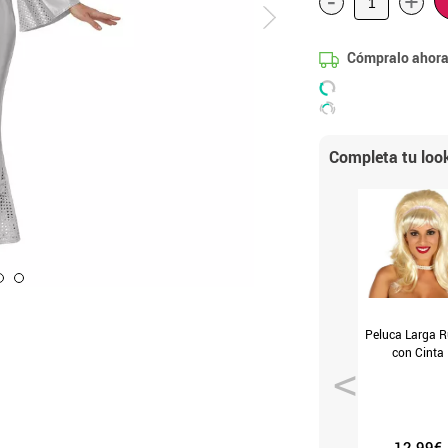
-
+
Cómpralo ahora
Completa tu loo
Peluca Larga R
con Cinta
12.99€