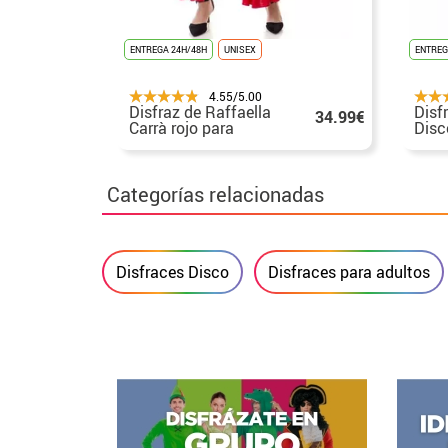
ENTREGA 24H/48H
UNISEX
ENTREG
4.55/5.00
Disfraz de Raffaella
Disf
34.99€
Carrà rojo para
Disc
adultos
Categorías relacionadas
Disfraces Disco
Disfraces para adultos