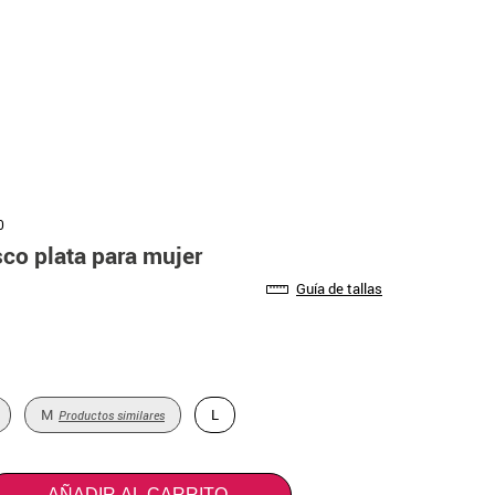
0
sco plata para mujer
Guía de tallas
M
L
Productos similares
AÑADIR AL CARRITO