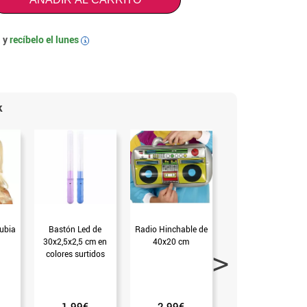
 y
recíbelo el
lunes
i
k
ubia
Bastón Led de
Radio Hinchable de
Pendientes
30x2,5x2,5 cm en
40x20 cm
Circulares en varios
colores surtidos
colores neón
(Sin talla)
(Amarillo)
1.99€
2.99€
1.50€