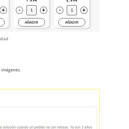
+
-
+
-
+
-
+
AÑADIR
AÑADIR
AÑADIR
idad
n imágenes.
y da solución cuando un pedido va con retraso. Ya son 3 años