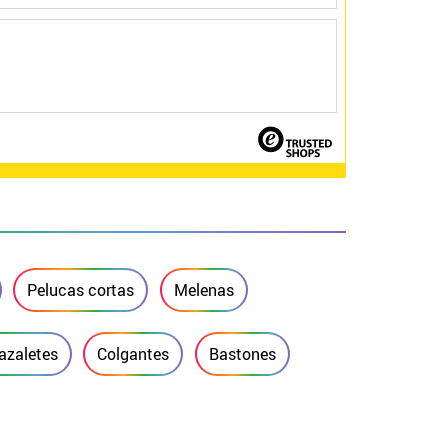
Pelucas cortas
Melenas
razaletes
Colgantes
Bastones