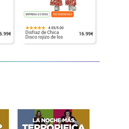
ENTREGA 2/3 DÍAS
RECOMENDADO
ENTREGA 24H/48
4.55/5.00
Disfraz de Chica
Disfraz de
6.99€
16.99€
Disco rojizo de los
acampana
Años 70 para mujer
mujer