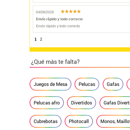
04/08/2026
Envío rápido y todo correcto
Envío rápido y todo correcto
1
2
¿Qué más te falta?
Juegos de Mesa
Pelucas
Gafas
Pelucas afro
Divertidos
Gafas Divert
Cubrebotas
Photocall
Monos, Maillo