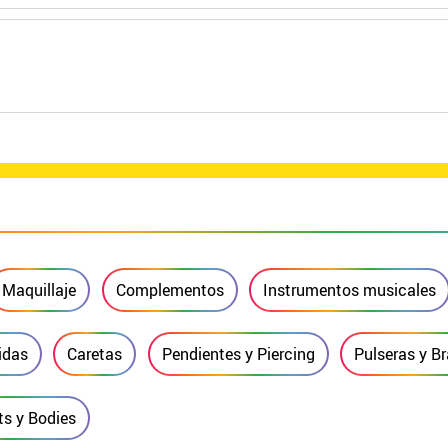
Maquillaje
Complementos
Instrumentos musicales
idas
Caretas
Pendientes y Piercing
Pulseras y B
ts y Bodies