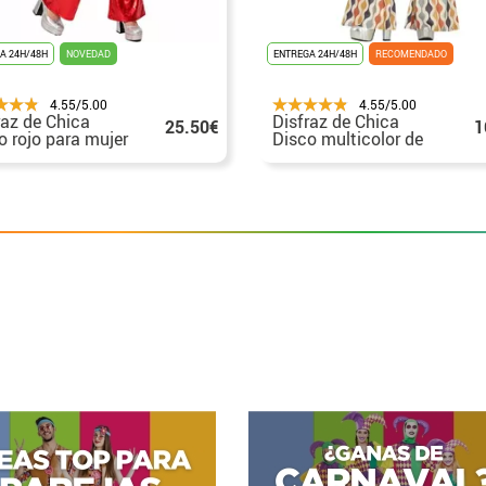
A 24H/48H
NOVEDAD
ENTREGA 24H/48H
RECOMENDADO
4.55/5.00
4.55/5.00
raz de Chica
Disfraz de Chica
25.50€
1
o rojo para mujer
Disco multicolor de
los Años 70 para
mujer