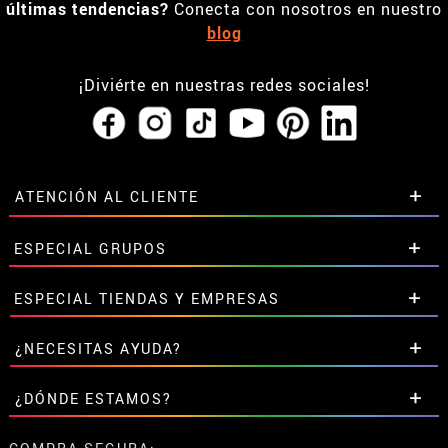
últimas tendencias?
Conecta con nosotros en nuestro
blog
¡Diviérte en nuestras redes sociales!
ATENCIÓN AL CLIENTE
• Horario tienda IBI
ESPECIAL GRUPOS
•
Descuento estudiantes
• Sobre nosotros
Descuentos especiales para grupos.
ESPECIAL TIENDAS Y EMPRESAS
• Condiciones de venta
Contáctanos aquí
• Aviso legal
y
Privacidad
Descuentos exclusivos para tiendas y empresas.
¿NECESITAS AYUDA?
• Atencion al cliente
Contáctanos aquí
• Uso de Cookies
Aún no he hecho mi pedido
¿DÓNDE ESTAMOS?
•
Configuración de cookies
Ya he realizado mi pedido
• Trabaja con nosotros
Ya he recibido mi pedido
Calle Valladolid, nº5 C