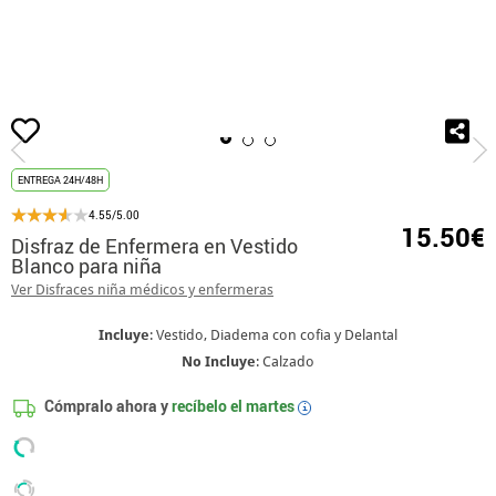
Inicio
Disfraces
Médicos y Enfermeras
Disfraz de Enfermera en Vestido B
ENTREGA 24H/48H
4.55/5.00
15.50€
Disfraz de Enfermera en Vestido
Blanco para niña
Ver Disfraces niña médicos y enfermeras
Incluye
: Vestido, Diadema con cofia y Delantal
No Incluye
: Calzado
Cómpralo ahora y
recíbelo el
martes
i