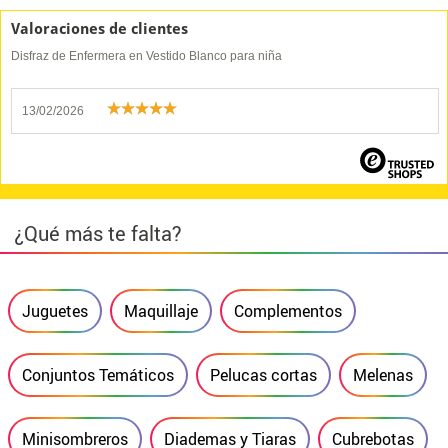
Valoraciones de clientes
Disfraz de Enfermera en Vestido Blanco para niña
13/02/2026
¿Qué más te falta?
Juguetes
Maquillaje
Complementos
Conjuntos Temáticos
Pelucas cortas
Melenas
Minisombreros
Diademas y Tiaras
Cubrebotas