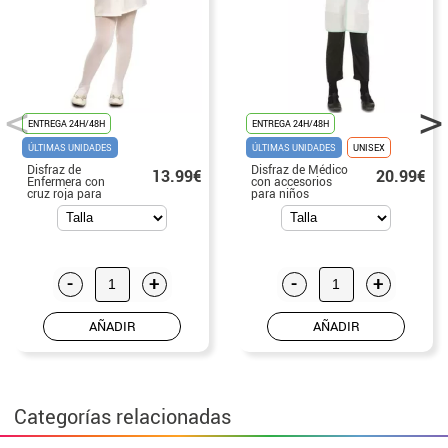
ENTREGA 24H/48H
ENTREGA 24H/48H
ÚLTIMAS UNIDADES
ÚLTIMAS UNIDADES
UNISEX
Disfraz de
Disfraz de Médico
13.99€
20.99€
Enfermera con
con accesorios
cruz roja para
para niños
niña
-
+
-
+
AÑADIR
AÑADIR
Categorías relacionadas