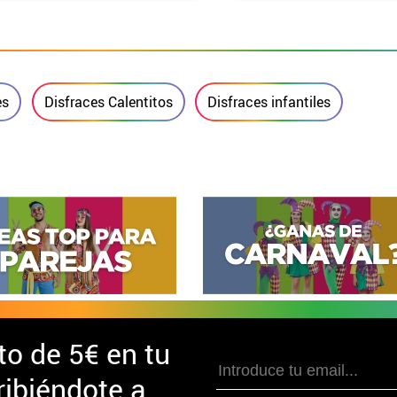
es
Disfraces Calentitos
Disfraces infantiles
to de
5€ en tu
ibiéndote a