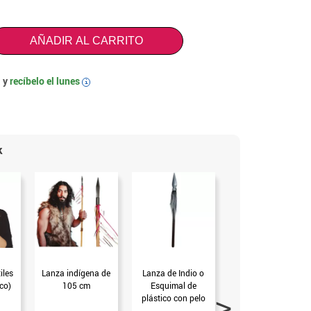
AÑADIR AL CARRITO
 y
recíbelo el
lunes
i
k
iles
Lanza indígena de
Lanza de Indio o
Lanza Hinchable
co)
105 cm
Esquimal de
plateada de 86 cm
plástico con pelo
(T.Única)
de 43 cm