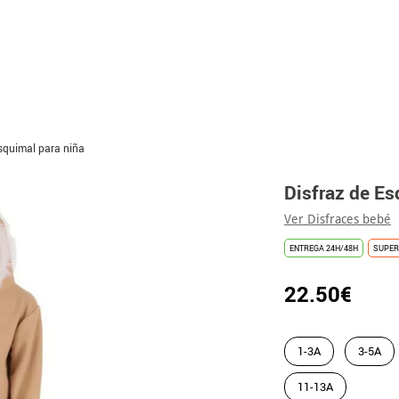
Esquimal para niña
Disfraz de Es
Ver Disfraces bebé
ENTREGA 24H/48H
SUPER
22.50€
1-3A
3-5A
11-13A