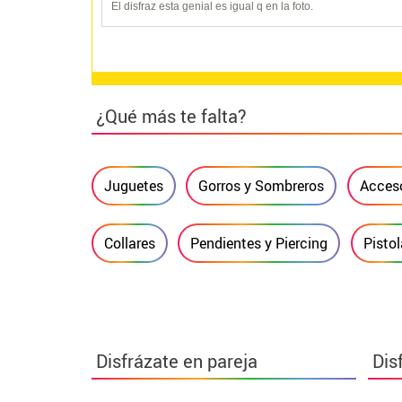
El disfraz esta genial es igual q en la foto.
¿Qué más te falta?
Juguetes
Gorros y Sombreros
Acceso
Collares
Pendientes y Piercing
Pisto
Disfrázate en pareja
Dis