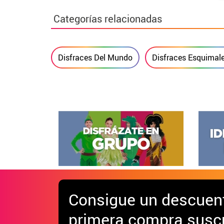
Categorías relacionadas
Disfraces Del Mundo
Disfraces Esquimal
Consigue
un descuen
primera compra suscr