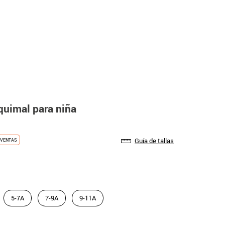
quimal para niña
Guía de tallas
VENTAS
5-7A
7-9A
9-11A