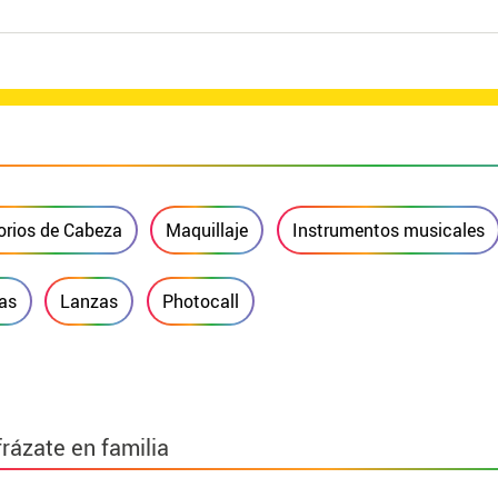
rios de Cabeza
Maquillaje
Instrumentos musicales
las
Lanzas
Photocall
frázate en familia