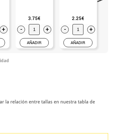
3.75€
2.25€
0.99€
+
-
+
-
+
-
+
AÑADIR
AÑADIR
AÑADIR
idad
r la relación entre tallas en nuestra tabla de