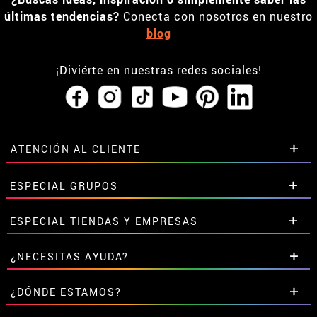
últimas tendencias?
Conecta con nosotros en nuestro
blog
¡Diviérte en nuestras redes sociales!
ATENCIÓN AL CLIENTE
• Horario tienda IBI
ESPECIAL GRUPOS
•
Descuento estudiantes
• Sobre nosotros
Descuentos especiales para grupos.
ESPECIAL TIENDAS Y EMPRESAS
• Condiciones de venta
Contáctanos aquí
• Aviso legal
y
Privacidad
Descuentos exclusivos para tiendas y empresas.
¿NECESITAS AYUDA?
• Atencion al cliente
Contáctanos aquí
• Uso de Cookies
Aún no he hecho mi pedido
¿DÓNDE ESTAMOS?
•
Configuración de cookies
Ya he realizado mi pedido