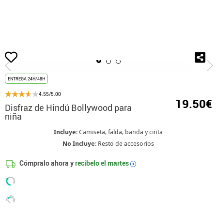
Inicio
Disfraces
Hindús
Disfraz de Hindú Bollywood para niña
ENTREGA 24H/48H
4.55/5.00
19.50€
Disfraz de Hindú Bollywood para
niña
Incluye
: Camiseta, falda, banda y cinta
No Incluye
: Resto de accesorios
Cómpralo ahora y
recíbelo el
martes
i