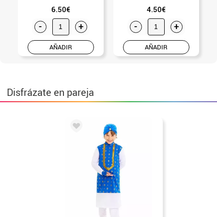
6.50€
4.50€
-
+
-
+
AÑADIR
AÑADIR
Disfrázate en pareja