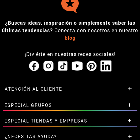
¿Buscas ideas, inspiración o simplemente saber las
últimas tendencias?
Conecta con nosotros en nuestro
blog
¡Diviérte en nuestras redes sociales!
ATENCIÓN AL CLIENTE
• Horario tienda IBI
ESPECIAL GRUPOS
•
Descuento estudiantes
• Sobre nosotros
Descuentos especiales para grupos.
ESPECIAL TIENDAS Y EMPRESAS
• Condiciones de venta
Contáctanos aquí
• Aviso legal
y
Privacidad
Descuentos exclusivos para tiendas y empresas.
¿NECESITAS AYUDA?