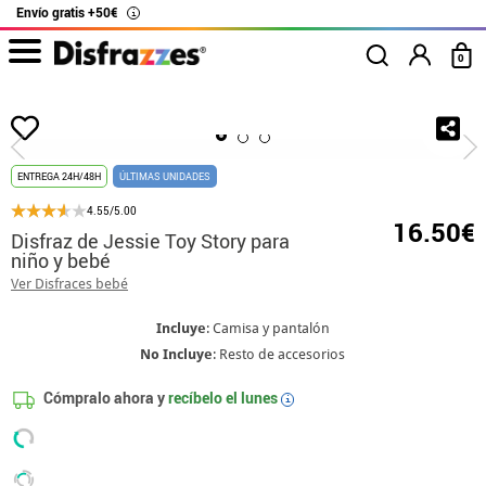
Envío gratis +50€
i
0
Inicio
Disfraces
Disney
Toy Story
Disfraz de Jessie Toy Story para ni
ENTREGA 24H/48H
ÚLTIMAS UNIDADES
4.55/5.00
16.50€
Disfraz de Jessie Toy Story para
niño y bebé
Ver Disfraces bebé
Incluye
: Camisa y pantalón
No Incluye
: Resto de accesorios
Cómpralo ahora y
recíbelo el
lunes
i