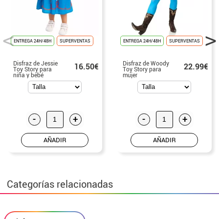
ENTREGA 24H/48H
SUPERVENTAS
ENTREGA 24H/48H
SUPERVENTAS
Disfraz de Jessie
Disfraz de Woody
16.50€
22.99€
Toy Story para
Toy Story para
niña y bebé
mujer
-
+
-
+
AÑADIR
AÑADIR
Categorías relacionadas