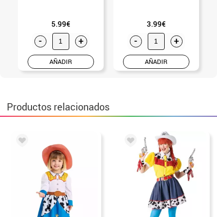
5.99€
3.99€
-
+
-
+
AÑADIR
AÑADIR
Productos relacionados