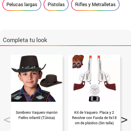
Pelucas largas
Pistolas
Rifles y Metralletas
Completa tu look
Sombrero Vaquero marrón
Kit de Vaquero: Placa y 2
Fieltro infantil (T.Única)
Revolver con Funda de 9x18
5
cm de plástico (Sin talla)