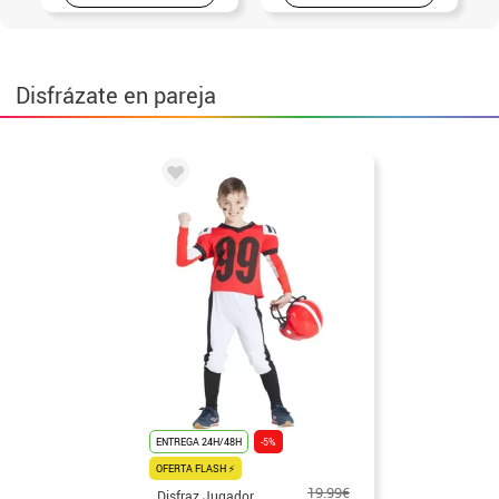
Disfrázate en pareja
ENTREGA 24H/48H
-5%
OFERTA FLASH ⚡
19.99€
Disfraz Jugador