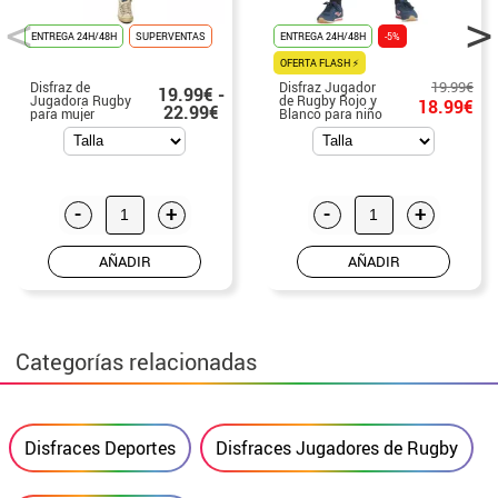
ENTREGA 24H/48H
SUPERVENTAS
ENTREGA 24H/48H
-5%
OFERTA FLASH ⚡
19.99€
Disfraz de
Disfraz Jugador
19.99€ -
Jugadora Rugby
de Rugby Rojo y
18.99€
22.99€
para mujer
Blanco para niño
-
+
-
+
AÑADIR
AÑADIR
Categorías relacionadas
Disfraces Deportes
Disfraces Jugadores de Rugby