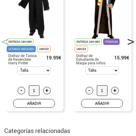
ENTREGA 24H/48H
ENTREGA 24H/48H
PREMIUM
ÚLTIMAS UNIDADES
UNISEX
UNISEX
Disfraz de Túnica
Disfraz de
19.99€
15.99€
de Ravenclaw
Estudiante de
Harry Potter
Magia para niños
Clásica para
y adolescente
niños
-
+
-
+
AÑADIR
AÑADIR
Categorías relacionadas