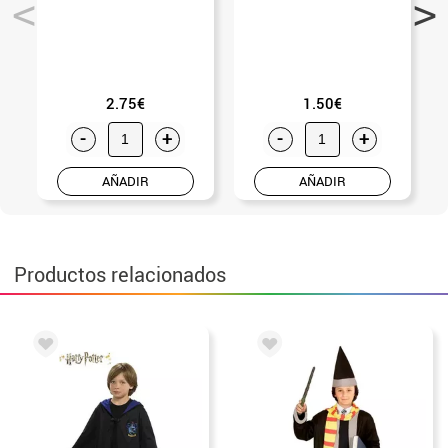
2.75€
1.50€
-
+
-
+
AÑADIR
AÑADIR
Productos relacionados