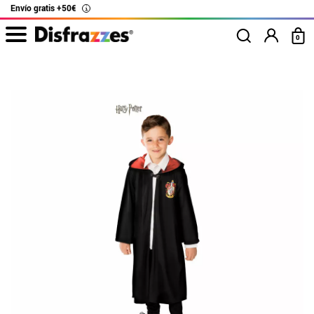
Envío gratis +50€
i
0
Inicio
Disfraces
Harry Potter
Disfraz de Mago de Gryffyndor para niño