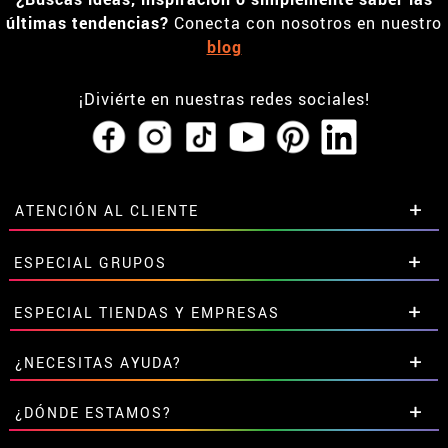
últimas tendencias?
Conecta con nosotros en nuestro
blog
¡Diviérte en nuestras redes sociales!
ATENCIÓN AL CLIENTE
• Horario tienda IBI
ESPECIAL GRUPOS
•
Descuento estudiantes
• Sobre nosotros
Descuentos especiales para grupos.
ESPECIAL TIENDAS Y EMPRESAS
• Condiciones de venta
Contáctanos aquí
• Aviso legal
y
Privacidad
Descuentos exclusivos para tiendas y empresas.
¿NECESITAS AYUDA?
• Atencion al cliente
Contáctanos aquí
• Uso de Cookies
Aún no he hecho mi pedido
¿DÓNDE ESTAMOS?
•
Configuración de cookies
Ya he realizado mi pedido