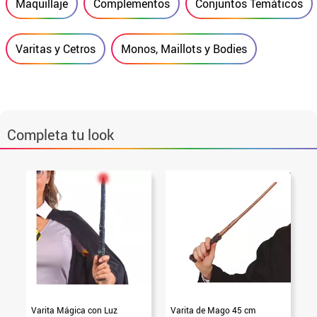
Maquillaje
Complementos
Conjuntos Temáticos
Varitas y Cetros
Monos, Maillots y Bodies
Completa tu look
Varita Mágica con Luz
Varita de Mago 45 cm
K