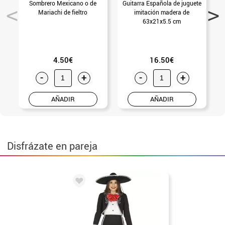
Sombrero Mexicano o de
Guitarra Española de juguete
G
Mariachi de fieltro
imitación madera de
63x21x5.5 cm
4.50€
16.50€
-
+
-
+
AÑADIR
AÑADIR
Disfrázate en pareja