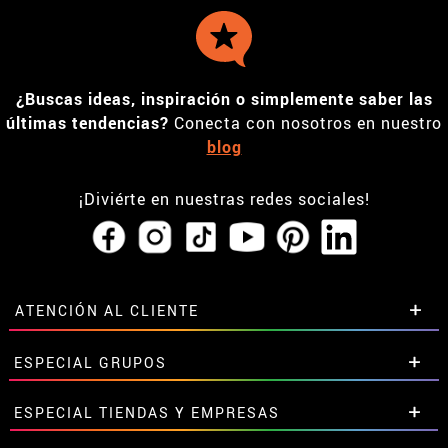
¿Buscas ideas, inspiración o simplemente saber las
últimas tendencias?
Conecta con nosotros en nuestro
blog
¡Diviérte en nuestras redes sociales!
ATENCIÓN AL CLIENTE
• Horario tienda IBI
ESPECIAL GRUPOS
•
Descuento estudiantes
• Sobre nosotros
Descuentos especiales para grupos.
ESPECIAL TIENDAS Y EMPRESAS
• Condiciones de venta
Contáctanos aquí