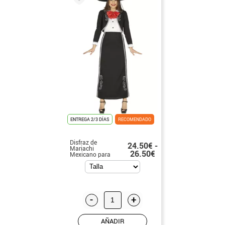
ENTREGA 2/3 DÍAS
RECOMENDADO
Disfraz de
24.50€ -
Mariachi
26.50€
Mexicano para
mujer
-
+
AÑADIR