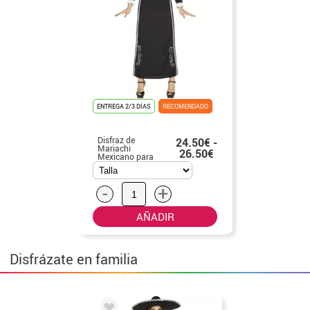
ENTREGA 2/3 DÍAS
RECOMENDADO
Disfraz de
24.50€ -
Mariachi
26.50€
Mexicano para
mujer
-
+
AÑADIR
Disfrázate en familia