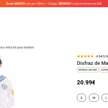
Envío GRATIS
solo por 48hrs. > Código:
ZZENVIO
Compra mínima de 20€
lanco Años 60 para hombre
4.54/5.0
Disfraz de M
ENTREGA 24H/48H
SUPER
20.99€
S
M
L