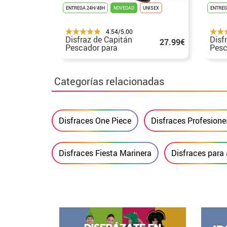
ENTREGA 24H/48H
NOVEDAD
UNISEX
ENTREG
4.54/5.00
Disfraz de Capitán
Disf
27.99€
Pescador para
Pesc
adultos
adul
Categorías relacionadas
Disfraces One Piece
Disfraces Profesione
Disfraces Fiesta Marinera
Disfraces para