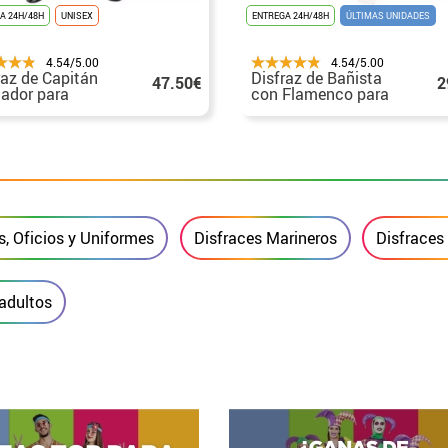
A 24H/48H
UNISEX
ENTREGA 24H/48H
ÚLTIMAS UNIDADES
4.54/5.00
4.54/5.00
raz de Capitán
Disfraz de Bañista
47.50€
2
ador para
con Flamenco para
tos
hombre
s, Oficios y Uniformes
Disfraces Marineros
Disfraces
 adultos