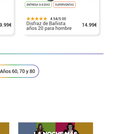
ENTREGA 3/4 DÍAS
SUPERVENTAS
ENTREGA 3/4 DÍA
4.54/5.00
Disfraz de Bañista
Disfraz de
9.99€
14.99€
años 20 para hombre
Clásico p
 Años 60, 70 y 80