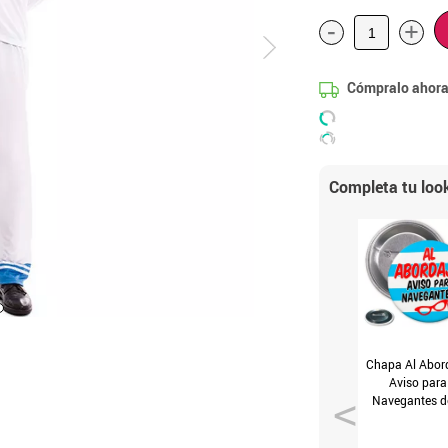
-
+
Cómpralo ahora
Completa tu loo
Chapa Al Abord
Aviso para
Navegantes d
cm diámetr