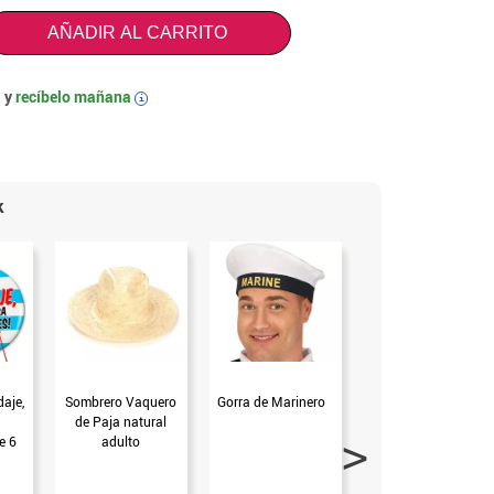
AÑADIR AL CARRITO
 y
recíbelo mañana
i
k
aje,
Sombrero Vaquero
Gorra de Marinero
Sombrero Marinero
de Paja natural
con Franjas y Borla
e 6
adulto
Azul (Universal
o
Adulto)