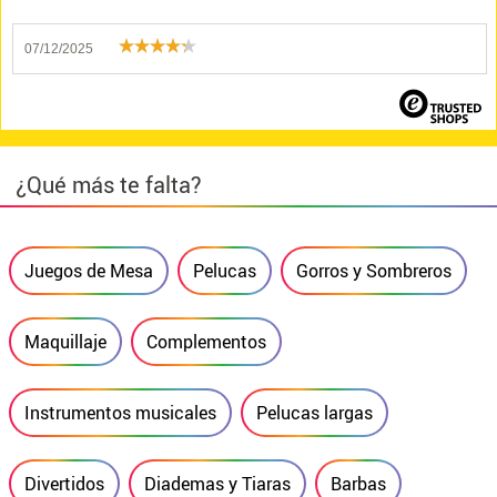
07/12/2025
¿Qué más te falta?
Juegos de Mesa
Pelucas
Gorros y Sombreros
Maquillaje
Complementos
Instrumentos musicales
Pelucas largas
Divertidos
Diademas y Tiaras
Barbas