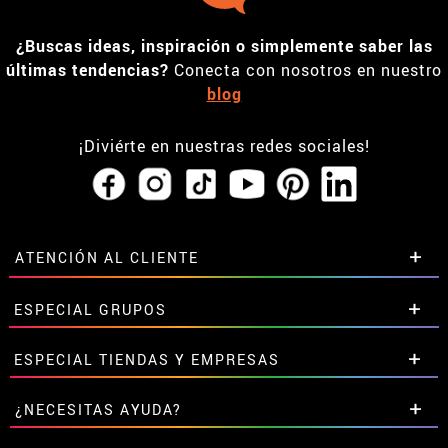
¿Buscas ideas, inspiración o simplemente saber las
últimas tendencias?
Conecta con nosotros en nuestro
blog
¡Diviérte en nuestras redes sociales!
ATENCIÓN AL CLIENTE
• Horario tienda IBI
ESPECIAL GRUPOS
•
Descuento estudiantes
• Sobre nosotros
Descuentos especiales para grupos.
ESPECIAL TIENDAS Y EMPRESAS
• Condiciones de venta
Contáctanos aquí
• Aviso legal
y
Privacidad
Descuentos exclusivos para tiendas y empresas.
¿NECESITAS AYUDA?
• Atencion al cliente
Contáctanos aquí