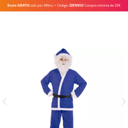
Envío GRATIS
solo por 48hrs. > Código:
ZZENVIO
Compra mínima de 20€
Inicio
Disfraces Navidad
Disfraces para fiestas
Disfraz de Papa Noel Azu