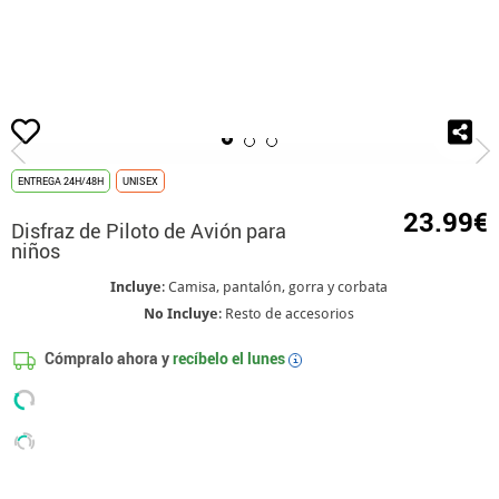
Inicio
Disfraces
Disfraces Aviadores y Pilotos
Disfraz de Piloto de Avión 
ENTREGA 24H/48H
UNISEX
23.99€
Disfraz de Piloto de Avión para
niños
Incluye
: Camisa, pantalón, gorra y corbata
No Incluye
: Resto de accesorios
Cómpralo ahora y
recíbelo el
lunes
i