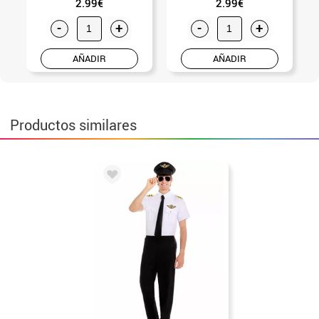
2.99€
2.99€
-
+
-
+
AÑADIR
AÑADIR
Productos similares