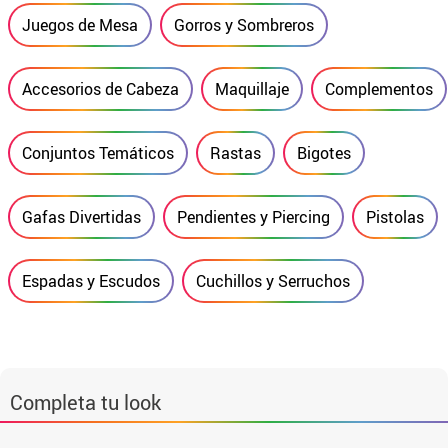
Juegos de Mesa
Gorros y Sombreros
Accesorios de Cabeza
Maquillaje
Complementos
Conjuntos Temáticos
Rastas
Bigotes
Gafas Divertidas
Pendientes y Piercing
Pistolas
Espadas y Escudos
Cuchillos y Serruchos
Completa tu look