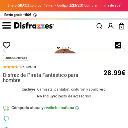
Envío GRATIS
solo por 48hrs. > Código:
ZZENVIO
Compra mínima de 20€
Envío gratis +50€
i
0
Inicio
Disfraces
Disfraces de Pirata, Bucaneros y Corsarios
Disfraz de Pi
ENTREGA 24H/48H
4.54/5.00
28.99€
Disfraz de Pirata Fantástico para
hombre
Incluye
: Camiseta, pantalón, cinturón y sombrero
No Incluye
: Resto de accesorios
Cómpralo ahora y
recíbelo mañana
i