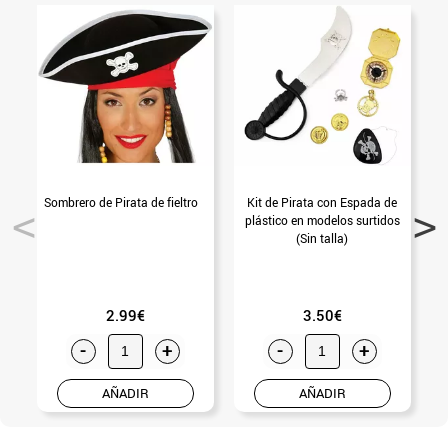
Sombrero de Pirata de fieltro
Kit de Pirata con Espada de
L
plástico en modelos surtidos
(Sin talla)
2.99€
3.50€
-
+
-
+
AÑADIR
AÑADIR