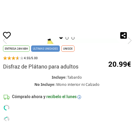
Inicio
Disfraces
Disfraces de Frutas y Verduras
Disfraz de Plátano para a
ENTREGA 24H/48H
ÚLTIMAS UNIDADES
UNISEX
4.55/5.00
20.99€
Disfraz de Plátano para adultos
Incluye
: Tabardo
No Incluye
: Mono interior ni Calzado
Cómpralo ahora y
recíbelo el
lunes
i