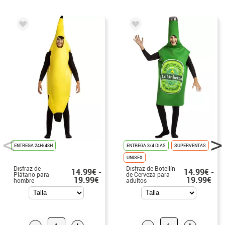
ENTREGA 24H/48H
ENTREGA 3/4 DÍAS
SUPERVENTAS
UNISEX
Disfraz de
Disfraz de Botellín
14.99€ -
14.99€ -
Plátano para
de Cerveza para
19.99€
19.99€
hombre
adultos