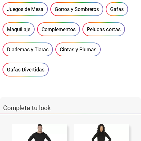
Juegos de Mesa
Gorros y Sombreros
Gafas
Maquillaje
Complementos
Pelucas cortas
Diademas y Tiaras
Cintas y Plumas
Gafas Divertidas
Completa tu look