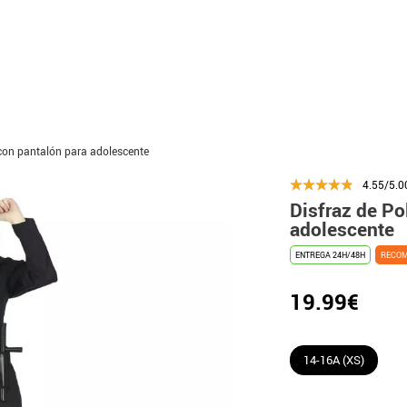
 con pantalón para adolescente
4.55/5.0
Disfraz de Po
adolescente
ENTREGA 24H/48H
RECO
19.99€
14-16A (XS)