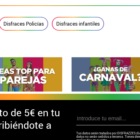
Disfraces Policías
Disfraces infantiles
to de
5€ en tu
ibiéndote a
Tus datos serán tratados por DISFRAZZES (Garc
datos no serán cedidos a terceros. Tienes dere
explicados en nuestra