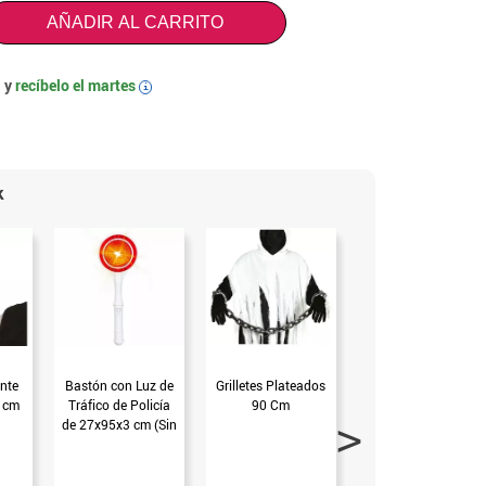
AÑADIR AL CARRITO
 y
recíbelo el
martes
i
k
nte
Bastón con Luz de
Grilletes Plateados
Metralleta
8 cm
Tráfico de Policía
90 Cm
Hinchable 90 cm
de 27x95x3 cm (Sin
talla)