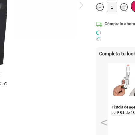
-
+
Cómpralo ahora
Completa tu loo
Pistola de age
del F.B.I. de 2