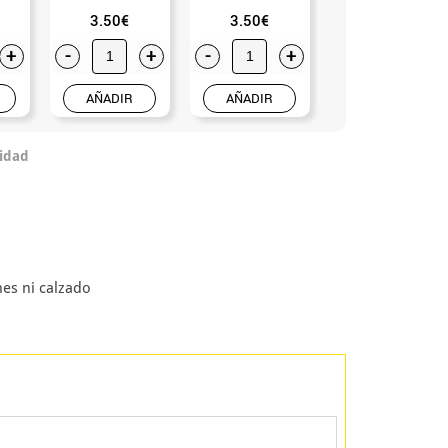
3.50€
3.50€
2.25€
+
-
+
-
+
-
+
AÑADIR
AÑADIR
AÑADIR
idad
nes ni calzado