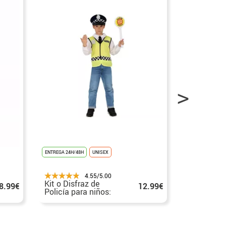
ENTREGA 24H/48H
UNISEX
ENTREGA 5/6 DÍA
4.55/5.00
Kit o Disfraz de
Disfraz de
12.99€
8.99€
Policía para niños:
Policía pa
Chaleco, Gorro y
Camisa