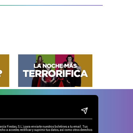
ía Fiestas, S.L.) para enviarte nuestros boletines a tu email. Tus
cho a acceder, rectificar y suprimir tus datos, así como otros derechos