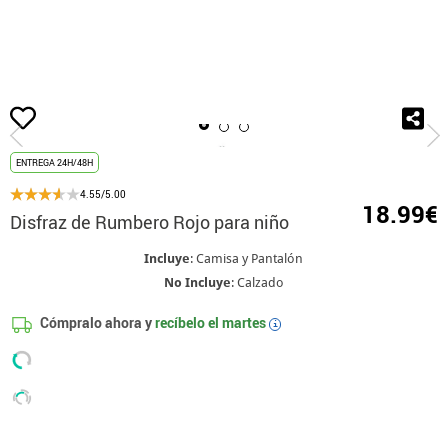
Inicio
Disfraces
Disfraces caribeños y rumberos
Disfraz de Rumbero Rojo 
ENTREGA 24H/48H
4.55/5.00
18.99€
Disfraz de Rumbero Rojo para niño
Incluye
: Camisa y Pantalón
No Incluye
: Calzado
Cómpralo ahora y
recíbelo el
martes
i