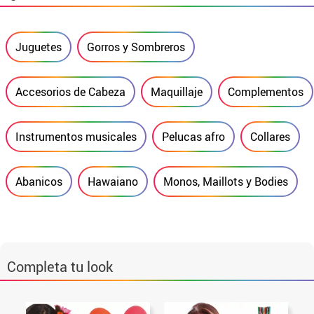
Juguetes
Gorros y Sombreros
Accesorios de Cabeza
Maquillaje
Complementos
Instrumentos musicales
Pelucas afro
Collares
Abanicos
Hawaiano
Monos, Maillots y Bodies
Completa tu look