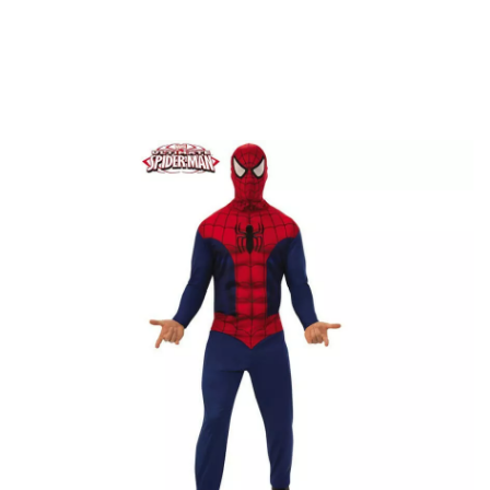
Inicio
Disfraces
Marvel
Disfraces Spiderman
Disfraz de Ultimate Sp