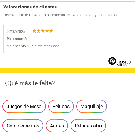
Valoraciones de clientes
Disfraz o Kit de Hawaiano o Polinesio: Brazalete, Falda y Espinilleras
02/07/2025
Me encantó !
Me encantó !! Lo disfruteeeeeee
¿Qué más te falta?
Juegos de Mesa
Pelucas
Maquillaje
Complementos
Armas
Pelucas afro