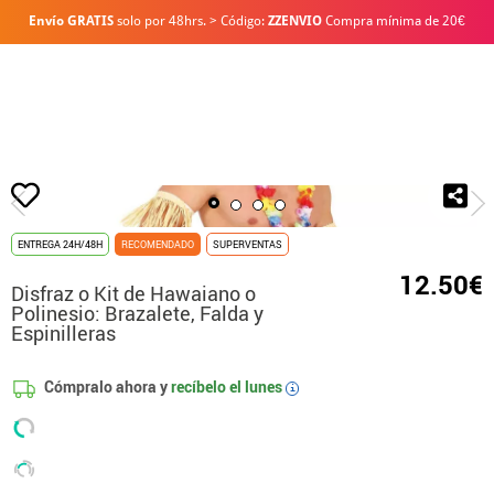
Envío GRATIS
solo por 48hrs. > Código:
ZZENVIO
Compra mínima de 20€
Inicio
Disfraces
Disfraces para fiestas
Disfrazzes - Disfraces y Accesorio
ENTREGA 24H/48H
RECOMENDADO
SUPERVENTAS
12.50€
Disfraz o Kit de Hawaiano o
Polinesio: Brazalete, Falda y
Espinilleras
Cómpralo ahora y
recíbelo el
lunes
i