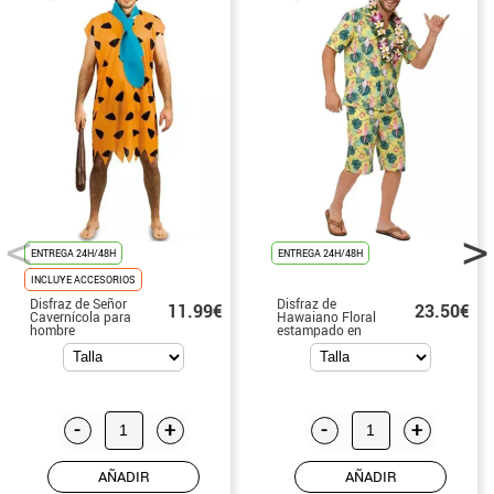
ENTREGA 24H/48H
ENTREGA 24H/48H
INCLUYE ACCESORIOS
Disfraz de Señor
Disfraz de
11.99€
23.50€
Cavernícola para
Hawaiano Floral
hombre
estampado en
verde para
hombre
-
+
-
+
AÑADIR
AÑADIR