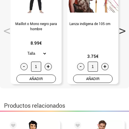
Maillot o Mono negro para
Lanza indígena de 105 cm
G
hombre
8.99€
3.75€
-
+
-
+
AÑADIR
AÑADIR
Productos relacionados