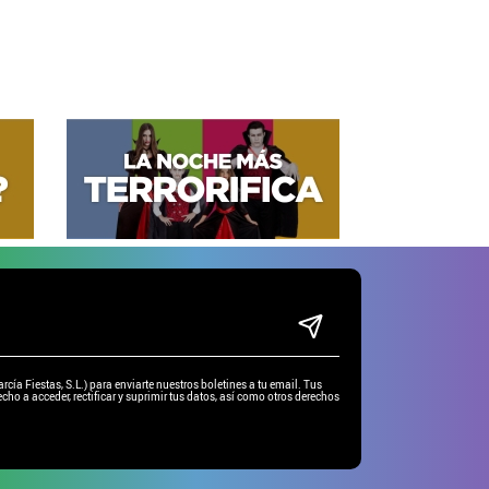
ía Fiestas, S.L.) para enviarte nuestros boletines a tu email. Tus
cho a acceder, rectificar y suprimir tus datos, así como otros derechos