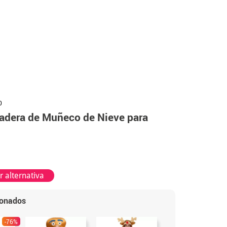
0
dadera de Muñeco de Nieve para
 alternativa
ionados
-76%