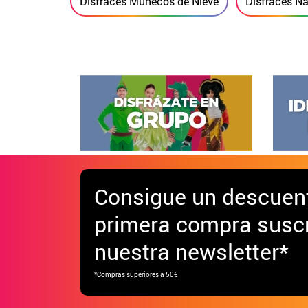
Disfraces Muñecos de Nieve
Disfraces N
Consigue
un descuen
primera compra suscr
nuestra newsletter*
*Compras superiores a 50€