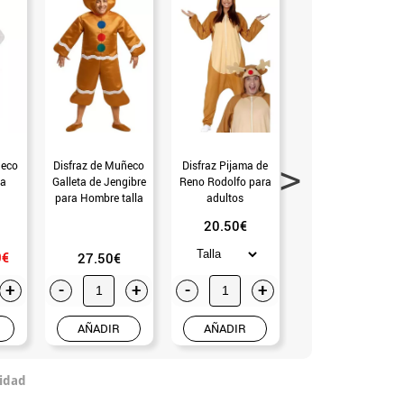
ñeco
Disfraz de Muñeco
Disfraz Pijama de
Disfraz de Ángel
ra
Galleta de Jengibre
Reno Rodolfo para
para adultos
para Hombre talla
adultos
M-L (Universal
20.50€
17.99€-19.99€
Hombre)
0€
27.50€
+
-
+
-
+
-
+
AÑADIR
AÑADIR
AÑADIR
idad