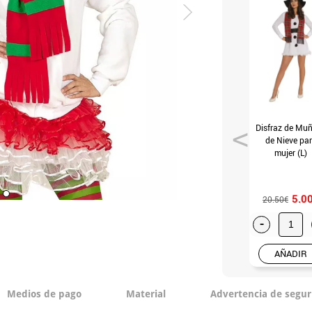
Disfraz de Mu
de Nieve pa
mujer (L)
5.0
20.50€
-
AÑADIR
Medios de pago
Material
Advertencia de segur