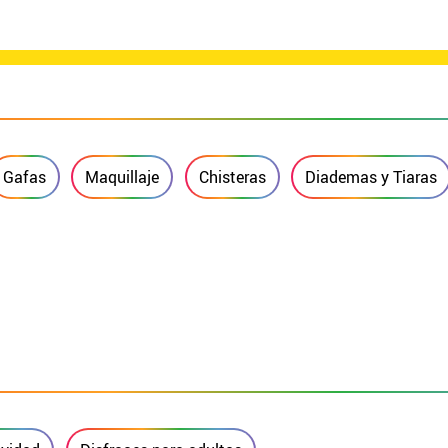
Gafas
Maquillaje
Chisteras
Diademas y Tiaras