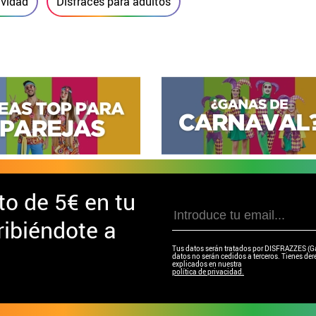
avidad
Disfraces para adultos
to de
5€ en tu
ibiéndote a
Tus datos serán tratados por DISFRAZZES (Garc
datos no serán cedidos a terceros. Tienes dere
explicados en nuestra
política de privacidad.