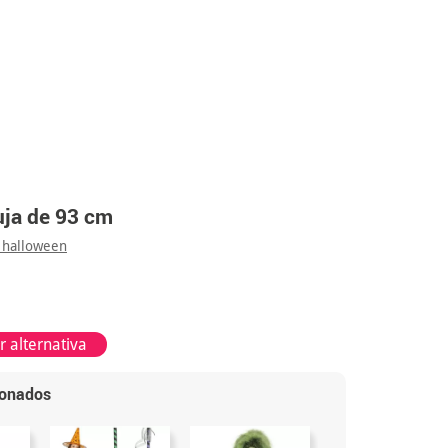
uja de 93 cm
 halloween
 alternativa
ionados