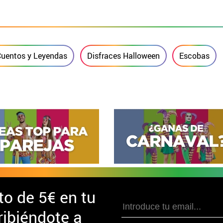
Cuentos y Leyendas
Disfraces Halloween
Escobas
to de
5€ en tu
ibiéndote a