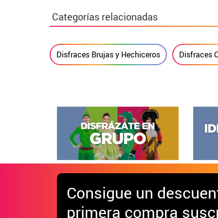
Categorías relacionadas
Disfraces Brujas y Hechiceros
Disfraces 
Consigue
un descuen
primera compra suscr