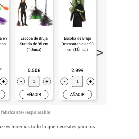
a en
Escoba de Bruja
Escoba de Bruja
Escoba de Bruja
idos
Surtida de 95 cm
Desmontable de 90
morada con lazo
(T.Única)
cm (T.Única)
(T.Única)
5.50€
2.99€
6.99€
+
-
+
-
+
-
+
AÑADIR
AÑADIR
AÑADIR
o fabricante/responsable
razzes tenemos todo lo que necesites para tus