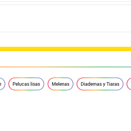
e
Pelucas lisas
Melenas
Diademas y Tiaras