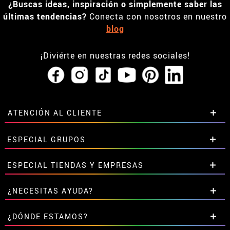
¿Buscas ideas, inspiración o simplemente saber las
últimas tendencias?
Conecta con nosotros en nuestro
blog
¡Diviérte en nuestras redes sociales!
ATENCIÓN AL CLIENTE
• Horario tienda IBI
ESPECIAL GRUPOS
•
Descuento estudiantes
• Sobre nosotros
Descuentos especiales para grupos.
ESPECIAL TIENDAS Y EMPRESAS
• Condiciones de venta
Contáctanos aquí
• Aviso legal
y
Privacidad
Descuentos exclusivos para tiendas y empresas.
¿NECESITAS AYUDA?
• Atencion al cliente
Contáctanos aquí
• Uso de Cookies
Aún no he hecho mi pedido
¿DÓNDE ESTAMOS?
•
Configuración de cookies
Ya he realizado mi pedido