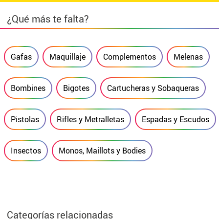
¿Qué más te falta?
Gafas
Maquillaje
Complementos
Melenas
Bombines
Bigotes
Cartucheras y Sobaqueras
Pistolas
Rifles y Metralletas
Espadas y Escudos
Insectos
Monos, Maillots y Bodies
Categorías relacionadas