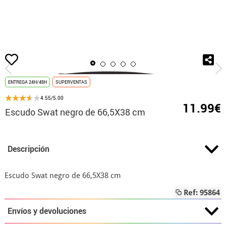
Inicio
Accesorios
Armas
Espadas y Escudos
Escudo Swat negro de 6
ENTREGA 24H/48H
SUPERVENTAS
4.55/5.00
11.99€
Escudo Swat negro de 66,5X38 cm
Descripción
Escudo Swat negro de 66,5X38 cm
Ref: 95864
Envíos y devoluciones