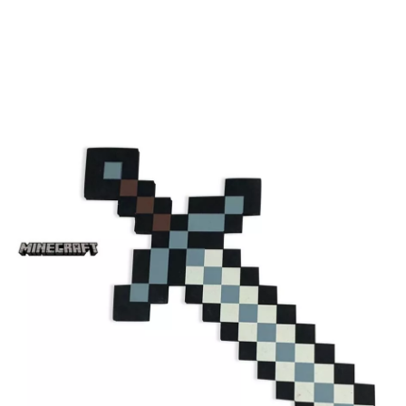
Inicio
Accesorios
Armas
Espadas y Escudos
Espada de Minecraft neg