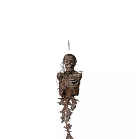
Inicio
Decoración y fiestas
Objetos Colgantes
Esqueleto de Sirena con L