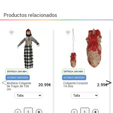
Productos relacionados
ENTREGA 24H/48H
ENTREGA 24H/48H
ÚLTIMAS UNIDADES
ÚLTIMAS UNIDADES
Muñeca Colgante
Colgante Corazón
20.99€
2.99€
de Trapo de 100
14 cms
cm
-
+
-
+