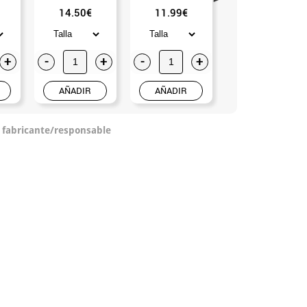
14.50€
11.99€
14.50€
+
-
+
-
+
-
+
AÑADIR
AÑADIR
AÑADIR
o fabricante/responsable