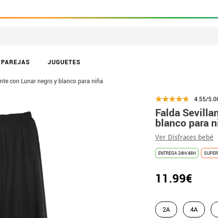
PAREJAS
JUGUETES
ante con Lunar negro y blanco para niña
4.55/5.0
Falda Sevilla
blanco para n
Ver Disfraces bebé
ENTREGA 24H/48H
SUPER
11.99€
2A
4A