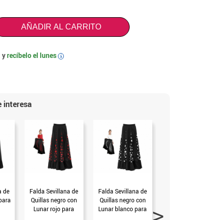
AÑADIR AL CARRITO
 y
recíbelo el
lunes
i
 interesa
a de
Falda Sevillana de
Falda Sevillana de
Falda Sevillana de
para
Quillas negro con
Quillas negro con
Quillas roja con
Lunar rojo para
Lunar blanco para
Lunar blanco para
niña
niña
niña