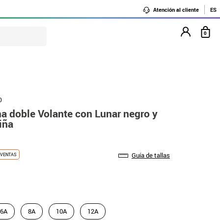
Atención al cliente
ES
0
0
na doble Volante con Lunar negro y
iña
Guía de tallas
VENTAS
6A
8A
10A
12A