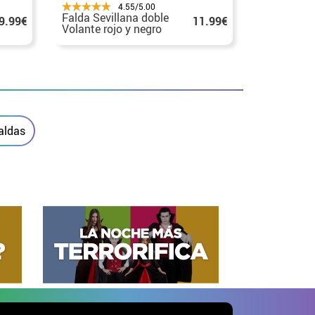
4.55/5.00
Falda Sevillana doble
Falda Sevi
9.99€
11.99€
Volante rojo y negro
Volante ne
para niña
niña
aldas