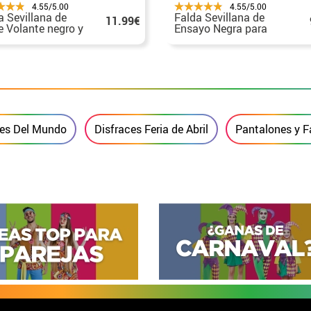
4.55/5.00
4.55/5.00
a Sevillana de
Falda Sevillana de
11.99€
e Volante negro y
Ensayo Negra para
 para niña
niña
ces Del Mundo
Disfraces Feria de Abril
Pantalones y F