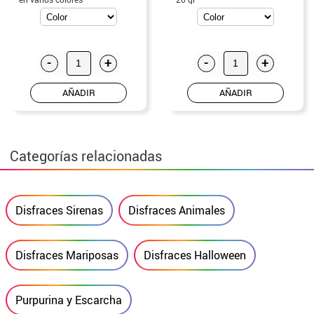
-
+
-
+
AÑADIR
AÑADIR
Categorías relacionadas
Disfraces Sirenas
Disfraces Animales
Disfraces Mariposas
Disfraces Halloween
Purpurina y Escarcha