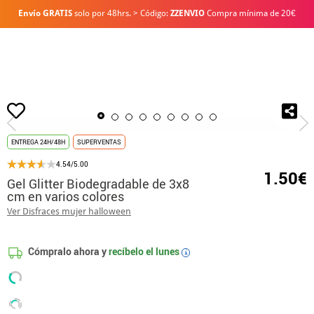
Envío GRATIS
solo por 48hrs. > Código:
ZZENVIO
Compra mínima de 20€
Inicio
Maquillaje
Purpurina y Escarcha
Gel Glitter Biodegradable de 3x8 c
ENTREGA 24H/48H
SUPERVENTAS
4.54/5.00
1.50€
Gel Glitter Biodegradable de 3x8
cm en varios colores
Ver Disfraces mujer halloween
Cómpralo ahora y
recíbelo el
lunes
i