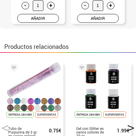
-
+
-
+
AÑADIR
AÑADIR
Productos relacionados
ENTREGA 24H/48H
SUPERVENTAS
ENTREGA 24H/48H
SUPERVENTAS
Tubo de
Gel con Glitter en
0.75€
1.99€
Purpurina de 3 gr.
varios colores de
en varios colores
20 gr