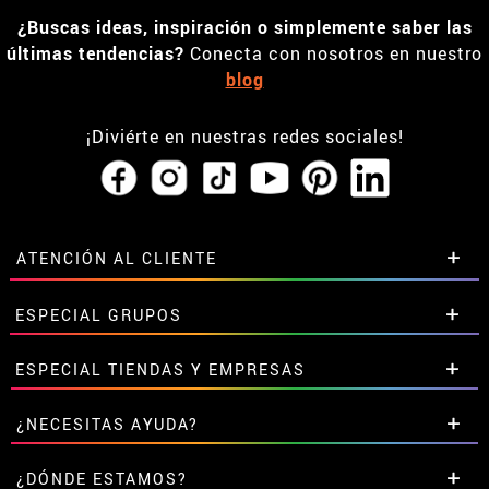
¿Buscas ideas, inspiración o simplemente saber las
últimas tendencias?
Conecta con nosotros en nuestro
blog
¡Diviérte en nuestras redes sociales!
ATENCIÓN AL CLIENTE
• Horario tienda IBI
ESPECIAL GRUPOS
•
Descuento estudiantes
• Sobre nosotros
Descuentos especiales para grupos.
ESPECIAL TIENDAS Y EMPRESAS
• Condiciones de venta
Contáctanos aquí
• Aviso legal
y
Privacidad
Descuentos exclusivos para tiendas y empresas.
¿NECESITAS AYUDA?
• Atencion al cliente
Contáctanos aquí
• Uso de Cookies
Aún no he hecho mi pedido
¿DÓNDE ESTAMOS?