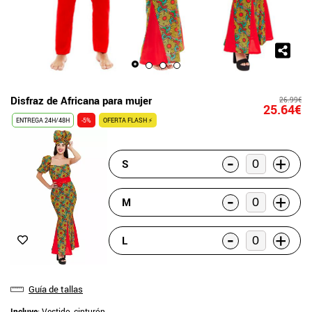
Disfraz de Africana para mujer
26.99€
25.64€
ENTREGA 24H/48H
-5%
OFERTA FLASH ⚡
-
+
S
-
+
M
-
+
L
Guía de tallas
Incluye
: Vestido, cinturón