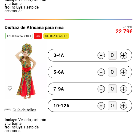
y turbante
No Incluye
: Resto de
accesorios
Disfraz de Africana para niña
23.99€
22.79€
ENTREGA 24H/48H
-5%
OFERTA FLASH ⚡
-
+
3-4A
-
+
5-6A
-
+
7-9A
-
+
10-12A
Guía de tallas
Incluye
: Vestido, cinturón
y turbante
No Incluye
: Resto de
accesorios