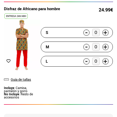
Disfraz de Africano para hombre
24.99€
ENTREGA 24H/48H
-
+
S
-
+
M
-
+
L
Guía de tallas
Incluye
: Camisa,
pantalón y gorro
No Incluye
: Resto de
accesorios