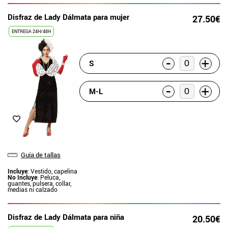
Disfraz de Lady Dálmata para mujer
27.50€
ENTREGA 24H/48H
-
+
S
-
+
M-L
Guía de tallas
Incluye
: Vestido, capelina
No Incluye
: Peluca,
guantes, pulsera, collar,
medias ni calzado
Disfraz de Lady Dálmata para niña
20.50€