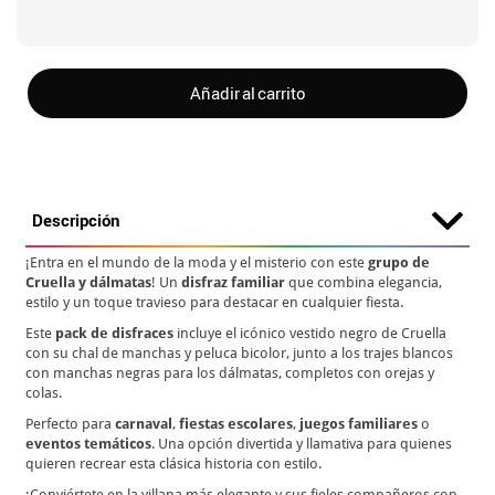
Añadir al carrito
Descripción
¡Entra en el mundo de la moda y el misterio con este
grupo de
Cruella y dálmatas
! Un
disfraz familiar
que combina elegancia,
estilo y un toque travieso para destacar en cualquier fiesta.
Este
pack de disfraces
incluye el icónico vestido negro de Cruella
con su chal de manchas y peluca bicolor, junto a los trajes blancos
con manchas negras para los dálmatas, completos con orejas y
colas.
Perfecto para
carnaval
,
fiestas escolares
,
juegos familiares
o
eventos temáticos
. Una opción divertida y llamativa para quienes
quieren recrear esta clásica historia con estilo.
¡Conviértete en la villana más elegante y sus fieles compañeros con