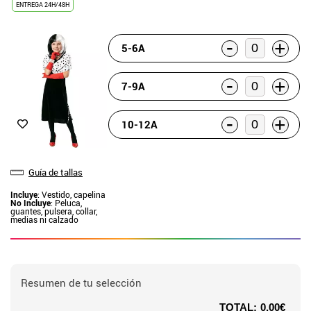
ENTREGA 24H/48H
-
+
5-6A
-
+
7-9A
-
+
10-12A
Guía de tallas
Incluye
: Vestido, capelina
No Incluye
: Peluca,
guantes, pulsera, collar,
medias ni calzado
Resumen de tu selección
TOTAL:
0.00€