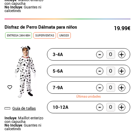
con capucha
No Incluye
: Guantes ni
calcetines
Disfraz de Perro Dálmata para niños
19.99€
ENTREGA 24H/48H
SUPERVENTAS
UNISEX
-
+
3-4A
-
+
5-6A
-
+
7-9A
Últimas unidades
-
+
10-12A
Guía de tallas
Incluye
: Maillot enterizo
con capucha
No Incluye
: Guantes ni
calcetines