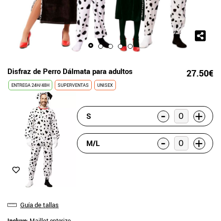
Disfraz de Perro Dálmata para adultos
27.50€
ENTREGA 24H/48H
SUPERVENTAS
UNISEX
-
+
S
-
+
M/L
Guía de tallas
Incluye
: Maillot enterizo