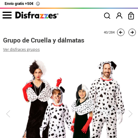
Envío gratis +50€
i
0
Inicio
Disfraces
Disfraces en grupo
101 Dálmatas
40/284
Grupo de Cruella y 
Grupo de Cruella y dálmatas
Ver disfraces grupos