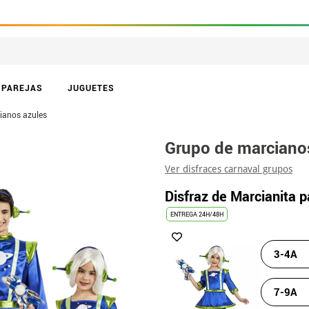
PAREJAS
JUGUETES
ianos azules
Grupo de marciano
Ver disfraces carnaval grupos
Disfraz de Marcianita p
ENTREGA 24H/48H
3-4A
7-9A