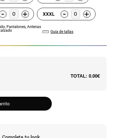
-
-
+
+
XXXL
tido, Pantalones, Antenas
Calzado
Guía de tallas
TOTAL:
0.00€
arrito
Completa tu look