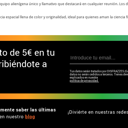
equipo alienígena único y llamativo que destacará en cualquier reunión. Los di
cia espacial llena de color y originalidad, ideal para quienes aman la ciencia fi
to de
5€ en tu
ibiéndote a
Tus datos serán tratados por DISFRAZZES (Garc
datos no serán cedidos a terceros. Tienes dere
explicados en nuestra
política de privacidad.
emente saber las últimas
¡Diviérte en nuestras rede
en nuestro
blog