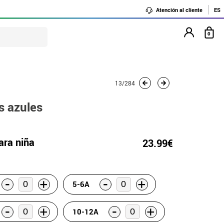
Atención al cliente
ES
0
13/284
s azules
ara niña
23.99€
-
-
+
+
5-6A
-
-
+
+
10-12A