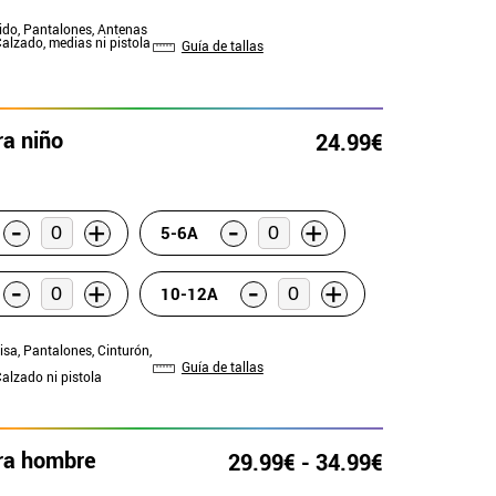
tido, Pantalones, Antenas
Calzado, medias ni pistola
Guía de tallas
ra niño
24.99€
-
-
+
+
5-6A
-
-
+
+
10-12A
isa, Pantalones, Cinturón,
Guía de tallas
Calzado ni pistola
ara hombre
29.99€ - 34.99€