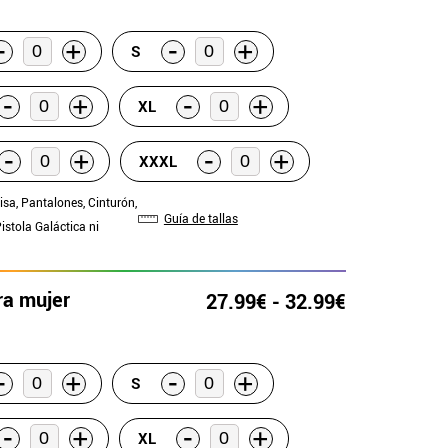
-
-
+
+
S
-
-
+
+
XL
-
-
+
+
XXXL
isa, Pantalones, Cinturón,
Guía de tallas
Pistola Galáctica ni
ra mujer
27.99€ - 32.99€
-
-
+
+
S
-
-
+
+
XL