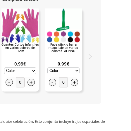
Guantes Cortos infantiles
Face stick o barra
Guantes infantiles
en varios colores de
maquillaje en varios
blancos (Blanco)
16cm
colores. ALPINO
0.99€
0.99€
0.99€
-
+
-
+
-
+
alquier celebración. Este conjunto incluye trajes espaciales de