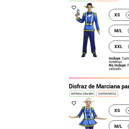
XS
M/L
XXL
Incluye
: Cam
Antenas
No Incluye
: 
calzado
Disfraz de Marciana pa
ENTREGA 24H/48H
SUPERVENTAS
XS
M/L