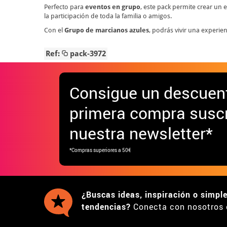
Perfecto para
eventos en grupo
, este pack permite crear un 
la participación de toda la familia o amigos.
Con el
Grupo de marcianos azules
, podrás vivir una experien
Ref:
pack-3972
Consigue
un descuen
primera compra suscr
nuestra newsletter*
*Compras superiores a 50€
¿Buscas ideas, inspiración o simpl
tendencias?
Conecta con nosotros 