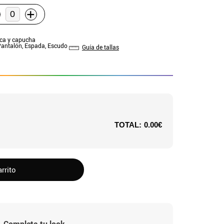
+
ica y capucha
Pantalón, Espada, Escudo
Guía de tallas
TOTAL:
0.00€
arrito
Completa tu look