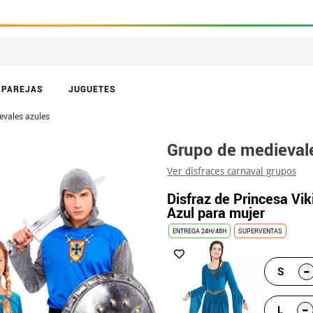
PAREJAS
JUGUETES
evales azules
Grupo de medieval
Ver disfraces carnaval grupos
Disfraz de Princesa Vi
Azul para mujer
ENTREGA 24H/48H
SUPERVENTAS
-
S
-
L