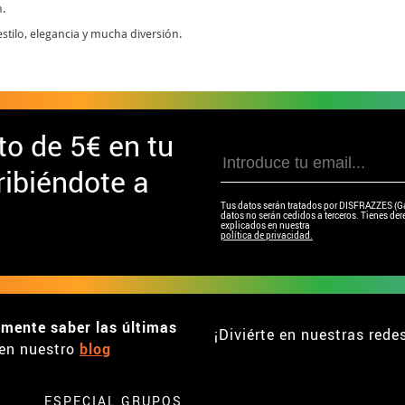
n.
n estilo, elegancia y mucha diversión.
to de
5€ en tu
ibiéndote a
Tus datos serán tratados por DISFRAZZES (Garc
datos no serán cedidos a terceros. Tienes dere
explicados en nuestra
política de privacidad.
emente saber las últimas
¡Diviérte en nuestras rede
en nuestro
blog
ESPECIAL GRUPOS