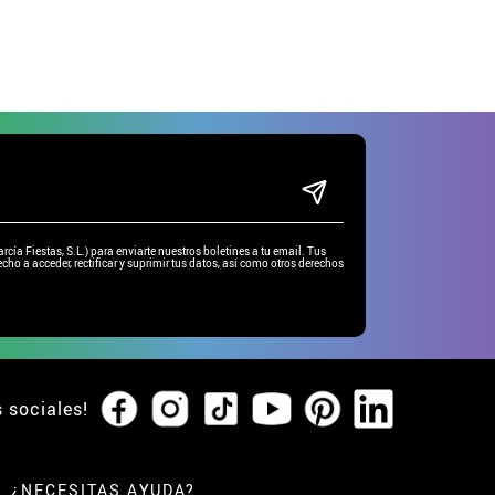
ía Fiestas, S.L.) para enviarte nuestros boletines a tu email. Tus
cho a acceder, rectificar y suprimir tus datos, así como otros derechos
s sociales!
¿NECESITAS AYUDA?