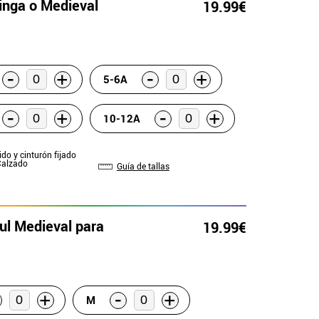
kinga o Medieval
19.99€
-
-
+
+
5-6A
-
-
+
+
10-12A
ido y cinturón fijado
Calzado
Guía de tallas
zul Medieval para
19.99€
-
+
+
M