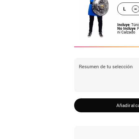
-
L
Incluye
: Tún
No Incluye
: 
ni Calzado
Resumen de tu selección
Añadir al c