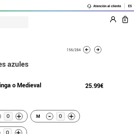
Atención al cliente
ES
0
156/284
es azules
kinga o Medieval
25.99€
-
+
+
M
+