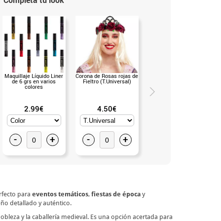
Maquillaje Líquido Liner
Corona de Rosas rojas de
Peluca rubia con trenza
de 6 grs en varios
Fieltro (T.Universal)
(Universal Adulto)
colores
2.99€
4.50€
16.50€
-
+
-
+
-
+
erfecto para
eventos temáticos
,
fiestas de época
y
ño detallado y auténtico.
obleza y la caballería medieval. Es una opción acertada para