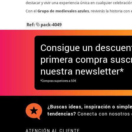
destacar y vivir una experiencia única en cualquier celebració
Con el
Grupo de medievales azules
, revivirás la historia co
Ref:
pack-4049
Consigue
un descuen
primera compra suscr
nuestra newsletter*
*Compras superiores a 50€
¿Buscas ideas, inspiración o simpl
tendencias?
Conecta con nosotros 
ATENCIÓN AL CLIENTE