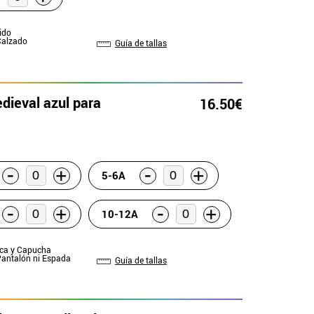
tido
Calzado
Guía de tallas
dieval azul para
16.50€
-
-
+
+
5-6A
-
-
+
+
10-12A
ica y Capucha
Pantalón ni Espada
Guía de tallas