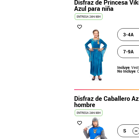
Disfraz de Princesa Vi
Azul para niña
ENTREGA 24H/48H
3-4A
7-9A
Incluye
: Vest
No Incluye
: 
Disfraz de Caballero A
hombre
ENTREGA 24H/48H
-
S