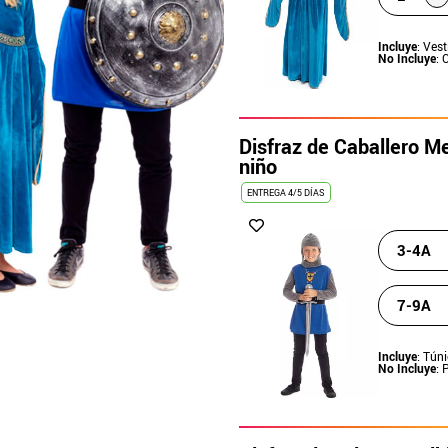
Incluye
: Ves
No Incluye
: 
Disfraz de Caballero Me
niño
ENTREGA 4/5 DÍAS
3-4A
7-9A
Incluye
: Tún
No Incluye
: 