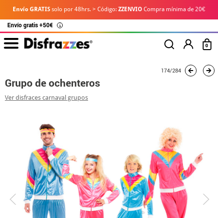
Envío GRATIS
solo por 48hrs. > Código:
ZZENVIO
Compra mínima de 20€
Envío gratis +50€
i
0
Inicio
Disfraces
Disfraces en grupo
Grupo de ochenteros
174/284
Grupo de ochenteros
Ver disfraces carnaval grupos