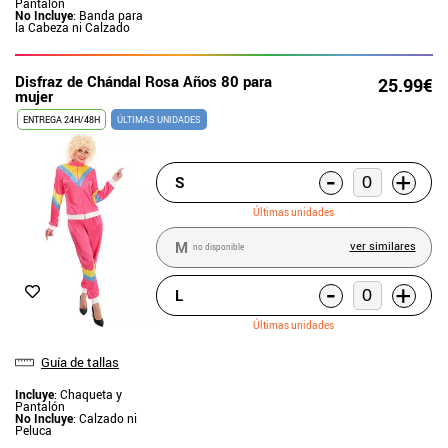
Pantalón
No Incluye
: Banda para
la Cabeza ni Calzado
Disfraz de Chándal Rosa Años 80 para
25.99€
mujer
ENTREGA 24H/48H
ÚLTIMAS UNIDADES
-
+
S
Últimas unidades
M
ver similares
no disponible
-
+
L
Últimas unidades
Guía de tallas
Incluye
: Chaqueta y
Pantalón
No Incluye
: Calzado ni
Peluca