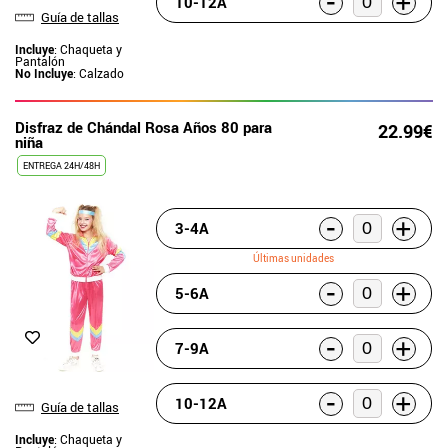
-
+
10-12A
Guía de tallas
Incluye
: Chaqueta y
Pantalón
No Incluye
: Calzado
Disfraz de Chándal Rosa Años 80 para
22.99€
niña
ENTREGA 24H/48H
-
+
3-4A
Últimas unidades
-
+
5-6A
-
+
7-9A
-
+
10-12A
Guía de tallas
Incluye
: Chaqueta y