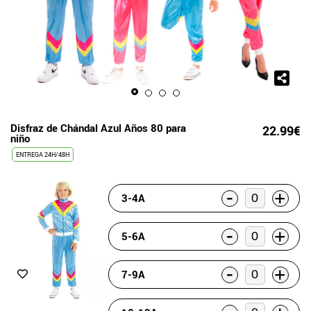
Disfraz de Chándal Azul Años 80 para
22.99€
niño
ENTREGA 24H/48H
-
+
3-4A
-
+
5-6A
-
+
7-9A