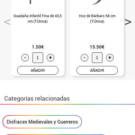
Guadaña Infantil Fina de 43,5
Hoz de Bárbaro 58 cm
cm (T.Única)
(T.Única)
1.50€
15.50€
-
+
-
+
AÑADIR
AÑADIR
Categorías relacionadas
Disfraces Medievales y Guerreros