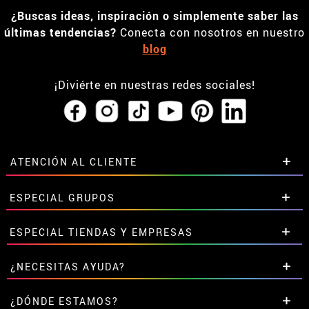
¿Buscas ideas, inspiración o simplemente saber las
últimas tendencias?
Conecta con nosotros en nuestro
blog
¡Diviérte en nuestras redes sociales!
ATENCIÓN AL CLIENTE
• Horario tienda IBI
ESPECIAL GRUPOS
•
Descuento estudiantes
• Sobre nosotros
Descuentos especiales para grupos.
ESPECIAL TIENDAS Y EMPRESAS
• Condiciones de venta
Contáctanos aquí
• Aviso legal
y
Privacidad
Descuentos exclusivos para tiendas y empresas.
¿NECESITAS AYUDA?
• Atencion al cliente
Contáctanos aquí
• Uso de Cookies
Aún no he hecho mi pedido
¿DÓNDE ESTAMOS?