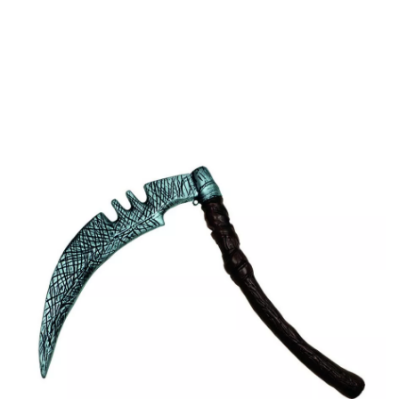
Inicio
Accesorios
Armas
Guadañas
Guadaña Gris de 36X36X3 cm