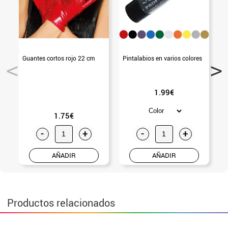
Guantes cortos rojo 22 cm
Pintalabios en varios colores
G
1.99€
1.75€
-
+
-
+
AÑADIR
AÑADIR
Productos relacionados