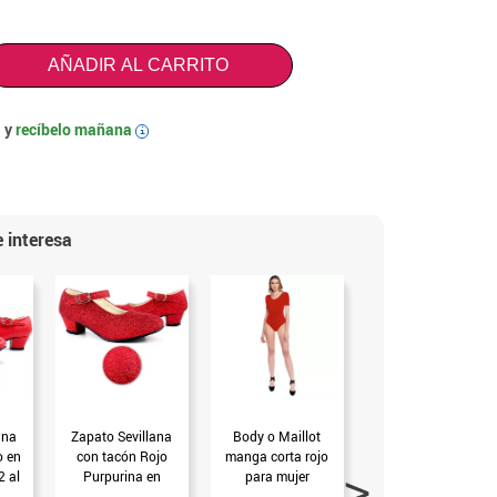
AÑADIR AL CARRITO
 y
recíbelo mañana
i
 interesa
ana
Zapato Sevillana
Body o Maillot
Guantes rojos de
o en
con tacón Rojo
manga corta rojo
25 cm
2 al
Purpurina en
para mujer
números del 22 al