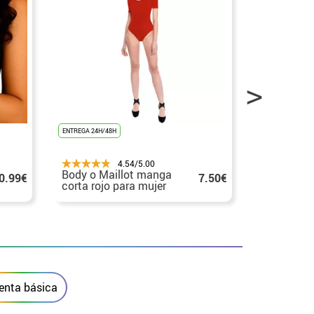
ENTREGA 24H/48H
ENTREGA 24H/48
4.54/5.00
Body o Maillot manga
Body o Mai
0.99€
7.50€
corta rojo para mujer
tirante an
para muje
enta básica