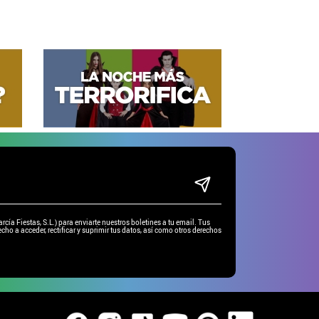
ía Fiestas, S.L.) para enviarte nuestros boletines a tu email. Tus
cho a acceder, rectificar y suprimir tus datos, así como otros derechos