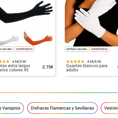
A 24H/48H
SUPERVENTAS
ENTREGA 24H/48H
SUPERVENTAS
4.54/5.00
4.54/5.00
tes extra largos
Guantes blancos para
2.75€
arios colores 45
adulto
s Vampiros
Disfraces Flamencas y Sevillanas
Vestim