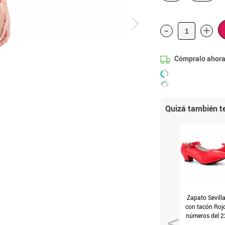
-
+
Cómpralo ahora
Quizá también te
Zapato Sevill
con tacón Roj
números del 2
41