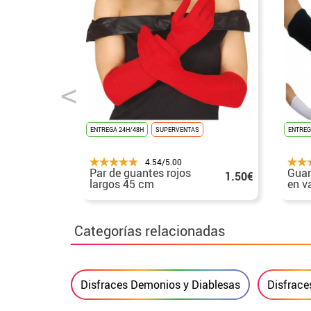
ENTREGA 24H/48H
SUPERVENTAS
ENTREG
4.54/5.00
Par de guantes rojos
Guan
1.50€
largos 45 cm
en v
cm
Categorías relacionadas
Disfraces Demonios y Diablesas
Disfrace