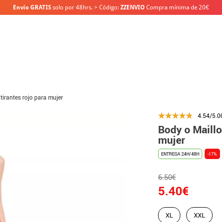
Envío GRATIS
solo por 48hrs. > Código:
ZZENVIO
Compra mínima de 20€
tirantes rojo para mujer
4.54/5.0
Body o Maillo
mujer
ENTREGA 24H/48H
-17%
6.50€
5.40€
XL
XXL