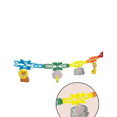
Inicio
Decoración y fiestas
Guirnaldas y Letreros
Guirnalda con animales 