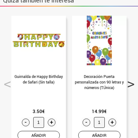
Quizá también te interesa
Guirnalda de Happy Birthday
Decoración Puerta
de Safari (Sin talla)
personalizada con 90 letras y
C
números (T.Única)
3.50€
14.99€
-
+
-
+
AÑADIR
AÑADIR