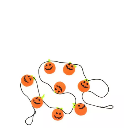
Inicio
Decoración y fiestas
Guirnaldas y Letreros
Guirnalda de Calabazas 