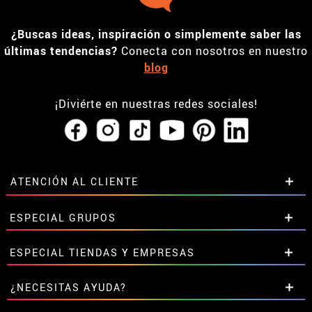
¿Buscas ideas, inspiración o simplemente saber las
últimas tendencias?
Conecta con nosotros en nuestro
blog
¡Diviérte en nuestras redes sociales!
ATENCIÓN AL CLIENTE
• Horario tienda IBI
ESPECIAL GRUPOS
•
Descuento estudiantes
• Sobre nosotros
Descuentos especiales para grupos.
ESPECIAL TIENDAS Y EMPRESAS
• Condiciones de venta
Contáctanos aquí
• Aviso legal
y
Privacidad
Descuentos exclusivos para tiendas y empresas.
¿NECESITAS AYUDA?
• Atencion al cliente
Contáctanos aquí