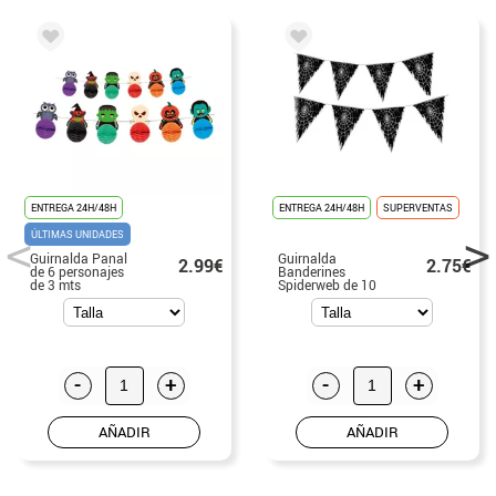
ENTREGA 24H/48H
ENTREGA 24H/48H
SUPERVENTAS
ÚLTIMAS UNIDADES
Guirnalda Panal
Guirnalda
2.99€
2.75€
de 6 personajes
Banderines
de 3 mts
Spiderweb de 10
mts
-
+
-
+
AÑADIR
AÑADIR