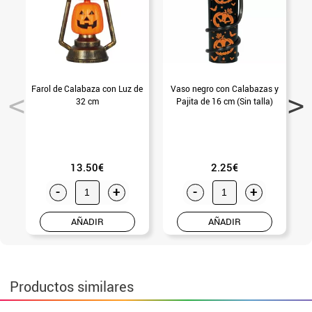
Farol de Calabaza con Luz de
Vaso negro con Calabazas y
L
32 cm
Pajita de 16 cm (Sin talla)
13.50€
2.25€
-
+
-
+
AÑADIR
AÑADIR
Productos similares