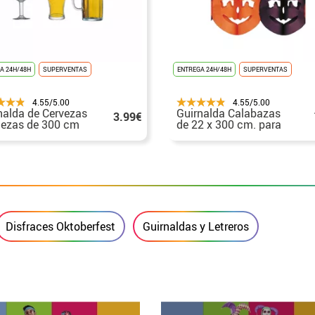
A 24H/48H
SUPERVENTAS
ENTREGA 24H/48H
SUPERVENTAS
4.55/5.00
4.55/5.00
nalda de Cervezas
Guirnalda Calabazas
3.99€
iezas de 300 cm
de 22 x 300 cm. para
Halloween
Disfraces Oktoberfest
Guirnaldas y Letreros