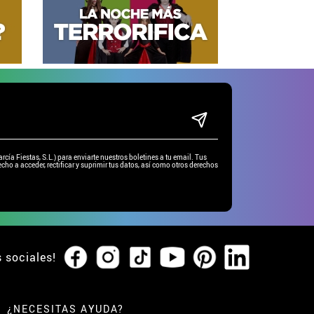
ía Fiestas, S.L.) para enviarte nuestros boletines a tu email. Tus
cho a acceder, rectificar y suprimir tus datos, así como otros derechos
s sociales!
¿NECESITAS AYUDA?