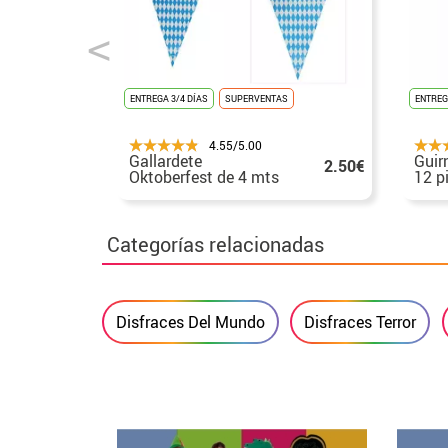
ENTREGA 3/4 DÍAS
SUPERVENTAS
ENTREG
4.55/5.00
Gallardete
Guir
2.50€
Oktoberfest de 4 mts
12 p
Categorías relacionadas
Disfraces Del Mundo
Disfraces Terror