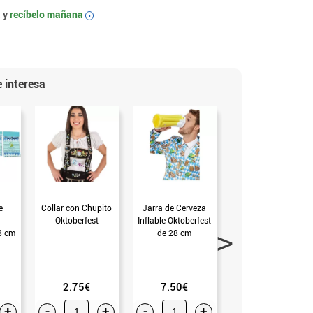
 y
recíbelo mañana
i
 interesa
e
Collar con Chupito
Jarra de Cerveza
Farol Redondo
Oktoberfest
Inflable Oktoberfest
Oktoberfest de 25
8 cm
de 28 cm
cm
2.75€
7.50€
2.25€
+
-
+
-
+
-
+