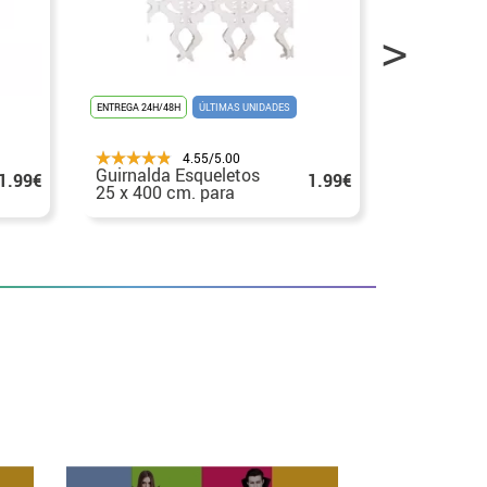
ENTREGA 24H/48H
ÚLTIMAS UNIDADES
ENTREGA 24H/48
4.55/5.00
Guirnalda Esqueletos
Cinta de p
1.99€
1.99€
25 x 400 cm. para
peligro Z
Halloween
cm