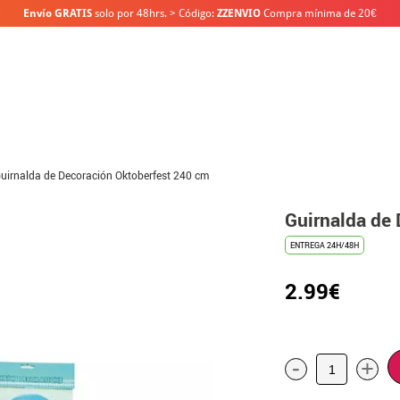
Envío GRATIS
solo por 48hrs. > Código:
ZZENVIO
Compra mínima de 20€
uirnalda de Decoración Oktoberfest 240 cm
Guirnalda de
ENTREGA 24H/48H
2.99€
-
+