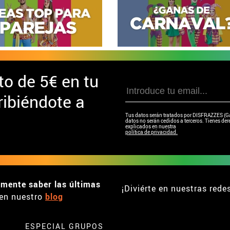
to de
5€ en tu
ibiéndote a
Tus datos serán tratados por DISFRAZZES (Garc
datos no serán cedidos a terceros. Tienes dere
explicados en nuestra
política de privacidad.
emente saber las últimas
¡Diviérte en nuestras rede
en nuestro
blog
ESPECIAL GRUPOS