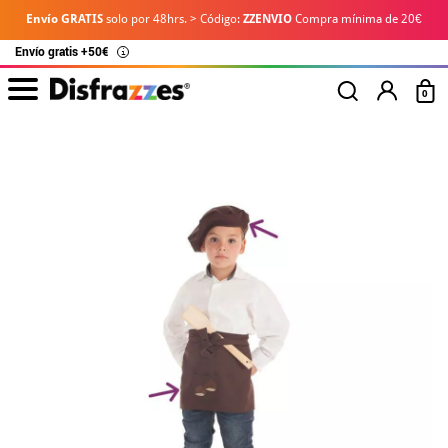
Envío GRATIS
solo por 48hrs. > Código:
ZZENVIO
Compra mínima de 20€
Envío gratis +50€
i
0
Inicio
Disfraces
Disfraces de Castañera y Castañero
Kit de Castañero para