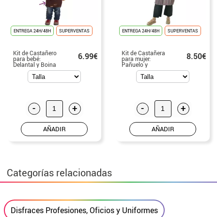
ENTREGA 24H/48H
SUPERVENTAS
ENTREGA 24H/48H
SUPERVENTAS
Kit de Castañero
Kit de Castañera
6.99€
8.50€
para bebé:
para mujer:
Delantal y Boina
Pañuelo y
Delantal colores
surtidos
-
+
-
+
AÑADIR
AÑADIR
Categorías relacionadas
Disfraces Profesiones, Oficios y Uniformes