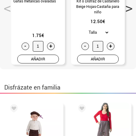
Gafas metálicas ovaladas
Kit o Disfraz de Castañero
Beige Hojas-Castaña para
niño
12.50€
1.75€
-
+
-
+
AÑADIR
AÑADIR
Disfrázate en familia