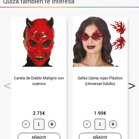
Quizá también te interesa
Careta de Diablo Maligno con
Gafas Llama rojas Plástico
cuernos
(Universal Adulto)
2.75€
1.99€
-
+
-
+
AÑADIR
AÑADIR