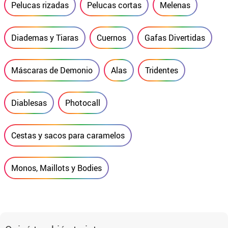
Pelucas rizadas
Pelucas cortas
Melenas
Diademas y Tiaras
Cuernos
Gafas Divertidas
Máscaras de Demonio
Alas
Tridentes
Diablesas
Photocall
Cestas y sacos para caramelos
Monos, Maillots y Bodies