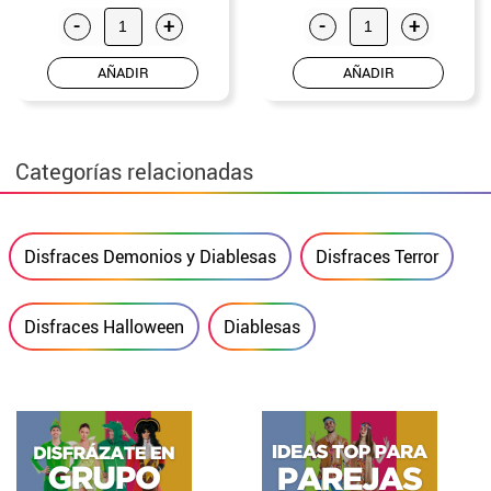
-
+
-
+
AÑADIR
AÑADIR
Categorías relacionadas
Disfraces Demonios y Diablesas
Disfraces Terror
Disfraces Halloween
Diablesas