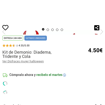
Inicio
Accesorios
Conjuntos Temáticos
Kit de Demonio: Diadema, Tridente
ENTREGA 24H/48H
ÚLTIMAS UNIDADES
4.55/5.00
4.50€
Kit de Demonio: Diadema,
Tridente y Cola
Ver Disfraces mujer halloween
Cómpralo ahora y
recíbelo el
martes
i